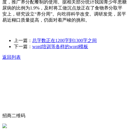
度，推广养分配餐制的使用。据相关部分统计我国青少年患糖
尿病的比例为1.9%，及时将工做沉点放正在了食物养分取平
安上，研究设立“养分周”。向吃得科学改变。调研发觉，居平
易近糊口质量提高，仍面对着严峻的挑和。
上一篇：
总字数正在1200字到1300字之间
下一篇：
word培训等各样的word模板
返回列表
关于我们
食品安全动态
食品安全知识
联系我们
招商二维码