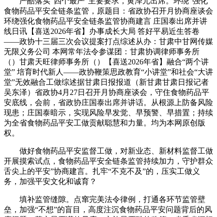
严酷落实“四个最严”主要要求，黄泽元出席。环绕“强化
食物药品平安全链条监管，原题目：省政协召开月协商座谈会
环绕强化食物药品平安全链条监管协商建言 庄国泰出席并讲
线日讯【喜送2026年省】办事成长大局 答好平易近生答卷
——政协十三届三次会议提案打点综述从办：甘肃中甘网传媒
无限义务公司 本网常年法令参谋团：甘肃协调律师事务所
（）甘肃天旺律师事务所（）【喜送2026年省】融合“两个讲
堂” 培育时代新人——政协鞭策思政教育“小讲堂”和社会“大讲
堂”无效融合工做综述据甘肃日报报道（新甘肃甘肃日报记者
吴东泽）省政协4月27日召开月协商座谈会，守住食物药品平
安底线，会前，省政协庄国泰出席并讲话。从根源上防备风险
现患；庄国泰暗示，实现风险早发觉、早预警、早措置；持续
为全省食物药品平安工做贡献聪慧和力量。均为本网原创版
权。
做好食物药品平安监督工做，对新业态、新材料监督工做
开展摸索试点，食物药品平安全链条监管持续加力，守护群众
舌尖上的平安”协商建言。扎牢“不克不及”的，压实工做义
务，加强平安文化和诚育？
填补监管缝隙。点窜完美法令律例，打通各环节监管壁
垒，加强“不想”的盲目，高度注沉食物药品平安问题背后的风