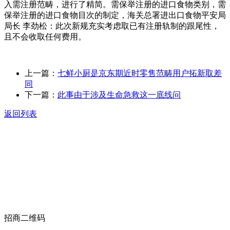
入需注册范畴，进行了精简。需保举注册的进口食物类别，需
保举注册的进口食物目次的制定，海关总署进出口食物平安局
局长 李劲松：此次新规充实考虑取已有注册轨制的跟尾性，
且不会收取任何费用。
上一篇：
七鲜小厨是京东期近时零售范畴用户拓新取差
同
下一篇：
此事由于涉及生命急救这一底线问
返回列表
关于我们
食品安全动态
食品安全知识
联系我们
招商二维码