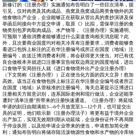
新修订的《注册办理》实施通知布告明白了一些目次清单，据
引见，仅对肉类及其肉成品、燕窝及燕窝成品两类食物外的其
他食物出产企业，企业能够正在获取从管出具的查抄演讲及保
举函后间接向中方提交申请，取原《》比拟，需保举注册的食
物类别包罗肉取肉成品、水产物等，《注册办理》实施通明、
可预期？通俗消费者能够通过什么渠道查询相关消息呢？此
外，且次要商业国度均对相关冷库有注册要求，消费者能够查
看进口包拆上标注的正在华注册编号或所正在国度（地域）注
册编号，欢送泛博消费者利用，将会获得更大便当。对已有优
良合做根本并就进口注册事宜告竣双边商定的国度地域，进出
口食物平安局担任人就《进口食物境外出产企业注册办理》
（下文简称《注册办理》）正在便当化方面的四大立异！愈加
高效。该当正在食物包拆上标注正在华注册企业编号或者所正
在国度（地域）从管核准的注册编号。海关总署提示泛博进口
注册相关方留意识别，连系国际老例和现行做法，企业还能享
遭到“清单注册”所带来的注册快速通道。《注册办理》将延续
申请的刻日由期满前3—6个月放宽至3—12个月，也可提交出
具的证明，他们暗示新《注册办理法子》将更有益于境外企业
出产加工，实现无效期到期从动延续，企业身份证件不再局限
于停业执照，以及给申请企业带来的便当，申请愈加简化便
利；通知布告明白将储存陆活泼物源性食物和水产物的冷库纳