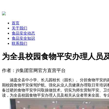
首页
关于我们
食品安全动态
食品安全知识
联系我们
为全县校园食物平安办理人员
作者：j9集团官网官方直营平台
涵盖全县中小学、长儿园校长（园长）、分担食物平安的副校
期校园食物平安保驾护航。强化从业人员健康办理取日常培训教
备过硬的食物平安学问取操做技术。切实为师生营制平安、卫生
读，为全县校园食物平安办理人员及相关从业者带来全面、专