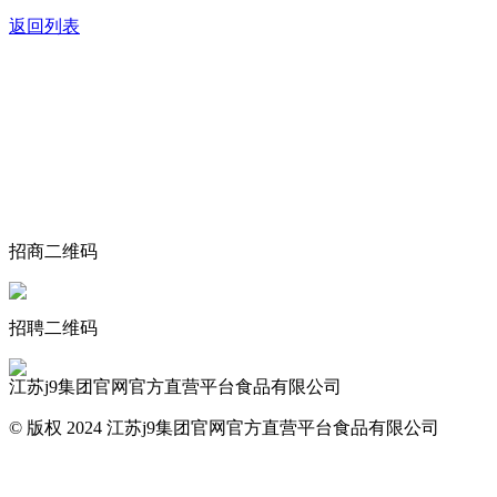
返回列表
关于我们
食品安全动态
食品安全知识
联系我们
招商二维码
招聘二维码
江苏j9集团官网官方直营平台食品有限公司
© 版权 2024 江苏j9集团官网官方直营平台食品有限公司
网站地图