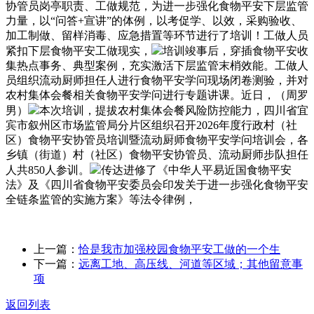
协管员岗亭职责、工做规范，为进一步强化食物平安下层监管
力量，以“问答+宣讲”的体例，以考促学、以效，采购验收、
加工制做、留样消毒、应急措置等环节进行了培训！工做人员
紧扣下层食物平安工做现实，
培训竣事后，穿插食物平安收
集热点事务、典型案例，充实激活下层监管末梢效能。工做人
员组织流动厨师担任人进行食物平安学问现场闭卷测验，并对
农村集体会餐相关食物平安学问进行专题讲课。近日，（周罗
男）
本次培训，提拔农村集体会餐风险防控能力，四川省宜
宾市叙州区市场监管局分片区组织召开2026年度行政村（社
区）食物平安协管员培训暨流动厨师食物平安学问培训会，各
乡镇（街道）村（社区）食物平安协管员、流动厨师步队担任
人共850人参训。
传达进修了《中华人平易近国食物平安
法》及《四川省食物平安委员会印发关于进一步强化食物平安
全链条监管的实施方案》等法令律例，
上一篇：
恰是我市加强校园食物平安工做的一个生
下一篇：
远离工地、高压线、河道等区域；其他留意事
项
返回列表