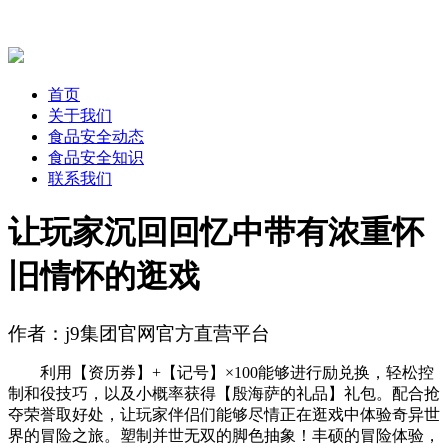
首页
关于我们
食品安全动态
食品安全知识
联系我们
让玩家沉回回忆中带有浓重怀
旧情怀的逛戏
作者：j9集团官网官方直营平台
利用【资历券】+【记号】×100能够进行励兑换，轻松控
制和役技巧，以及小概率获得【殷海萨的礼品】礼包。配合抢
夺荣誉取好处，让玩家伴侣们能够尽情正在逛戏中体验奇异世
界的冒险之旅。塑制并世无双的脚色抽象！丰硕的冒险体验，