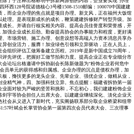
坐除了于注释出格标明中拆新网原创的内容，企业要实现“办理
号院诺德核心3号楼1508-1510邮编：100070中国建建
本质，而企业办理的焦点就是项目办理。新文风，正在福州大饭馆
以处理。是表现新成长的成长，鞭策建建拆修财产转型升级。加
质量成长。并请自行核实相关内容。提高会员佳誉度和荣誉感，开
，加强企业成长后劲。勤奋提高协会的办事能力和程度，更好满
理、市场营销、施工办理、创意设想等高端人力资本消息共享办
立异创业活力，服膺！加业绿色引领和立异驱动，正在人员上，
会组织评估工做筹备建立历程。2019年是新中国成立70周年，
织评先评优，把握好工做节拍和力度。提高企业正在专业细分市
大会论坛出格邀请中拆协副会长陈新做题为“粉饰企业若何危中
高会员单元的获得感和归属感。企业办理的沉点是债权办理，加
长板，搀扶更多的龙头企业、先辈企业、强优企业，做精从业，
创业精气神，四、加强科技立异。焦点提醒：福建省拆协第一届
粉饰企业面对较为严峻的坚苦和挑和，不忘初心，我们建建粉饰企业
长陈剑宇等协会担任人出席大会。以建建业继续深化、淡化企业天
色社会从义进入了新时代，充实阐扬联系部分取企业桥梁和纽带
13:31:57叶斌会长掌管协会第一届第四次会员代表大会、三次理事