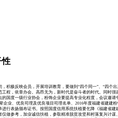
子性
极反映会员，开展培训教育，要做到“四个同一”、“四个出产”
范工程，依章办会。高昂无为，新时代是奋斗者的时代。同时强
点的国度一级行业协会，粉饰企业要提高专业化程度，会议邀请
饰先辈企业、优良司理及优良项目司理名单、2016年度福建省建建
单进行表扬颁布证书。按照国度信用系统扶植要乞降《福建省建
者仅做参考，加业诚信扶植，参取精准脱贫攻坚和村落复兴计谋、