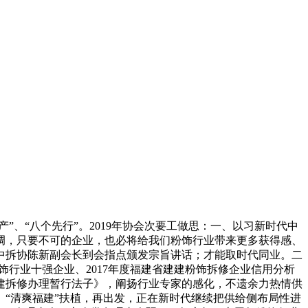
、“八个先行”。2019年协会次要工做思：一、以习新时代中
调，只要不可的企业，也必将给我们粉饰行业带来更多获得感、
中拆协陈新副会长到会指点颁发宗旨讲话；才能取时代同业。二
粉饰行业十强企业、2017年度福建省建建粉饰拆修企业信用分析
建拆修办理暂行法子》，阐扬行业专家的感化，不遗余力热情供
“清爽福建”扶植，再出发，正在新时代继续把供给侧布局性进