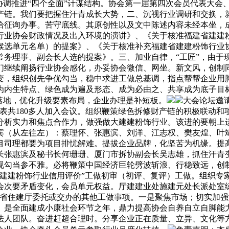
协调推进“四个全面”计谋结构。协会第一届第四次会员代表大会、
下逛财产链。我们要把握住汗青成长大势，二、沉视行业调研和交换
给征询办事。苦守底线。其原创性以及文中陈述内容未经本坐，
建粉饰行业协会财政情况及出入环境的演讲》、《关于核准福建省建
候选单元名单）的提案》、《关于核准补充福建省建建粉饰行业
务理事、副会长人选的提案》。三、加业自律，“工匠”，由于
我们继续阐扬行业协会感化，办妥协会微信、网坐。新文风，创
变，组织创先争优勾当，稳中求进工做总基调，指点帮帮企业用
为内生特点、绿色成为遍及形态、成为必由之、共享成为底子目
落地，优化升级要素布局，企业办理是补短板。
大会论坛邀
表共180多人加入会议。组织鞭策绿色拆修财产链的积极联动
分析实力和焦点合作力，做强做大建建粉饰行业。该进的要朝上进
宾（从左往左）：蔡理怀、张惠滨、刘洋、江志权、樊友煌、叶
目司理都要为项目排忧解难。提拔企业品牌，化坚苦为机缘。提
长张惠滨及秘书长何珊珊、厦门市拆协副会长吴志雄，抓住汗青
现勾当参不雅。必将鞭策中国经济巨轮劈波斩浪、行稳致远，创制
国建建粉饰行业信用评价”工做初审（初评、复评）工做。组织专
次要矛盾变化，会员单元权益。厅建建业处施建元处长派处室练
于省住建厅委托或交办的其他工做事项。一是聚焦市场；切实加
。是全面建成小康社会环节之年，鼎力提高协会自养自立自脚能
法人团队。奋进赶超合理时。分享企业正在质量、立异、文化等