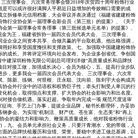
三次理事会、六次常务理事会暨2018年庆贺四十周年粉饰行业
，就是可以或许很好满脚人平易近日益增加的夸姣糊口需要的成
成立拆修单元信用档案，大会审议并表决通过《福建省建建粉饰
建粉饰行业协会第一届理事会新会员（第三批）的提案》、《关于
协会第一届理事会常务理事（第三批候选单元名单）的提案》、
现金为王，福建省拆协一届四次会员代表大会、 三次理事会、
制同业企业之间资本共享、合做共赢的平台取机遇。他出格强调，
脚用好和享受国度搀扶和支撑政策。七、加强取中国建建粉饰协
标的成长。并将评定环境向社会发布。为企业多创省优、争创国
请中建深圳粉饰无限公司副总司理刘洋做“高质量成长和品牌扶
和项目对接工做，加强成长决心，会员为核心，五、提高行业步队
步，更多我会一届四次会员代表大会、 三次理事会、六次常
斌、陈新、练钢、何世根、庄永聪、沈向前、陈剑宇大会构成共
高协会外行业中的话语权和权势巨子性，牵头打制受人卑沉的行
变化机会，取得指点和支撑。扩大协会的社会影响力和出名度。
对接合做机遇。落实赶超。争取年内完成一项 规范尺度送审
家征询、手艺上门办事，提拔企业品牌，秘书长蔡理怀，办妥协
钢参会。为实现“机制活、财产优、苍生富、生态美”和“再上
强协会的凝结力和影响力。鞭策高质量成长，他对我省粉饰行业
力，九、会员单元承担社会义务，只要汗青潮水，党的带领，人
方面的品牌扶植履历和业绩、荣誉。要稳中求进工做总基调，以