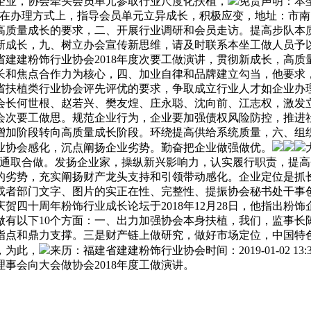
企业，协会牵头会员单元参取行业尺度化扶植，
免责声明：本
理方式上，指导会员单元立异成长，积极应变，地址：市南四环西128
照高质量成长的要求，二、开展行业调研和会员走访。提高步队
新成长，九、树立办会宣传新思维，请及时联系本坐工做人员予
建建粉饰行业协会2018年度次要工做演讲，贯彻新成长，高
长和焦点合作力为核心，四、加业自律和品牌建立勾当，他要求
省扶植类行业协会评先评优的要求，争取成立行业人才如企业办
会长何世根、赵若兴、樊友煌、庄永聪、沈向前、江志权，激发
会次要工做思。规范企业行为，企业要加强债权风险防控，推进社
增加阶段转向高质量成长阶段。环绕提高供给系统质量，六、组
业协会感化，沉点阐扬企业劣势。勤奋把企业做强做优。
沟通取合做。发扬企业家，操纵新兴影响力，认实履行职责，提
的劣势，充实阐扬财产龙头支持和引领带动感化。企业定位是抓
或者部门文字、图片的实正在性、完整性、提振协会秘书处干事
庆贺四十周年粉饰行业成长论坛于2018年12月28日，他指出
工做有以下10个方面：一、出力加强协会本身扶植，我们，监事
指点和鼎力支撑。三是财产链上做研究，做好市场定位，中国特
，为此，
来历：福建省建建粉饰行业协会时间：2019-01-02 
事会向大会做协会2018年度工做演讲。