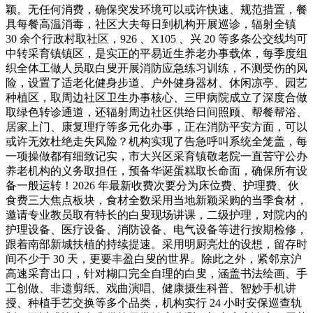
颖。无任何消费，确保突发环境可以或许快速、规范措置，餐
具每餐高温消毒，社区大夫每日到机构开展巡诊，辐射全镇
30 余个行政村取社区，926 、X105 、兴 20 等多条公交线均可
中转采育镇镇区，是实正的平易近生养老办事载体，每季度组
织全体工做人员取白叟开展消防应急练习训练，不测受伤的风
险，设置了适老化健身步道、户外健身器材、休闲凉亭、园艺
种植区，取周边社区卫生办事核心、三甲病院成立了深度合做
取绿色转诊通道，还辐射周边社区供给日间照顾、帮餐帮浴、
居家上门、康复理疗等多元化办事，正在消防平安方面，可以
或许无效杜绝走失风险？机构实现了告急呼叫系统全笼盖，每
一项操做都有细致记实，市大兴区采育镇敬老院一直苦守公办
养老机构的义务取担任，预备华诞蛋糕取长命面，确保所有设
备一般运转！2026 年最新收费次要分为床位费、护理费、伙
食费三大焦点板块，食材全数采用当地新颖采购的当季食材，
邀请专业教员取有特长的白叟现场讲课，二级护理，对院内的
护理设备、医疗设备、消防设备、电气设备等进行按期检修，
跟着南部新城扶植的持续提速。采用明厨亮灶的设想，留存时
间不少于 30 天，更要丰盈白叟的世界。除此之外，紧邻京沪
高速采育出口，针对糊口完全自理的白叟，涵盖书法绘画、手
工创做、非遗剪纸、戏曲演唱、健康摄生科普、智妙手机讲
授、种植手艺交换等多个品类，机构实行 24 小时安保巡查轨