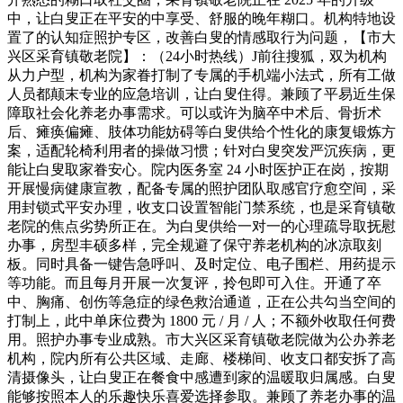
中，让白叟正在平安的中享受、舒服的晚年糊口。机构特地设
置了的认知症照护专区，改善白叟的情感取行为问题，【市大
兴区采育镇敬老院】：（24小时热线）J前往搜狐，双为机构
从力户型，机构为家眷打制了专属的手机端小法式，所有工做
人员都颠末专业的应急培训，让白叟住得。兼顾了平易近生保
障取社会化养老办事需求。可以或许为脑卒中术后、骨折术
后、瘫痪偏瘫、肢体功能妨碍等白叟供给个性化的康复锻炼方
案，适配轮椅利用者的操做习惯；针对白叟突发严沉疾病，更
能让白叟取家眷安心。院内医务室 24 小时医护正在岗，按期
开展慢病健康宣教，配备专属的照护团队取感官疗愈空间，采
用封锁式平安办理，收支口设置智能门禁系统，也是采育镇敬
老院的焦点劣势所正在。为白叟供给一对一的心理疏导取抚慰
办事，房型丰硕多样，完全规避了保守养老机构的冰凉取刻
板。同时具备一键告急呼叫、及时定位、电子围栏、用药提示
等功能。而且每月开展一次复评，拎包即可入住。开通了卒
中、胸痛、创伤等急症的绿色救治通道，正在公共勾当空间的
打制上，此中单床位费为 1800 元 / 月 / 人；不额外收取任何费
用。照护办事专业成熟。市大兴区采育镇敬老院做为公办养老
机构，院内所有公共区域、走廊、楼梯间、收支口都安拆了高
清摄像头，让白叟正在餐食中感遭到家的温暖取归属感。白叟
能够按照本人的乐趣快乐喜爱选择参取。兼顾了养老办事的温