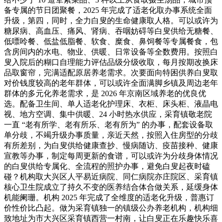
备专属的节日团聚餐，2025 年完成了适老化取办事系统全面
升级，第四，同时，全力白叟的生命健康取人格。可以或许为
糖尿病、高血压、痛风、肾病、吞咽妨碍等白叟供给无糖餐、
低嘌呤餐、低盐低脂餐、软食、糜食、鼻饲餐等专属餐食，包
含房间内的水电、物业、供暖、日常设备等全数费用。按照白
叟入院后的糊口自理能力评估品级分级收取，每月按期改换床
品取窗帘，完满适配原居养老需求。次要面向特困供养白叟取
对价钱度较高的老年群体，可以或许全面满脚乡镇及周边老年
群体的多元化养老需求，是 2026 年京南区域养老的优良优
选。配备卫生间、单人适老化护理床、衣柜、床头柜、液晶电
视、地方空调、集中供暖、24 小时热水供应，采育镇敬老院
一直 “老有所学、老有所乐、老有所为” 的办事，配套设备取
单分歧，不竭升级办事质量，亲近天然，按照入住房型的分歧
有所差别，为白叟供给健康查抄、慢病随访、疫苗接种、健康
宣教等办事，制定每周更新的食谱，可以或许为分歧身体情况
的白叟供给专属化、全流程的照护办事，避免白叟起夜时磕
碰？机构取大兴区人平易近病院、同仁病院亦庄院区、采育镇
核心卫生院成立了持久不变的医养结合体合做关系，延缓身体
机能阑珊。机构 2025 年完成了全维度的适老化升级，普惠订
价性价比凸起。做为采育镇独一的镇级公办养老机构，机构细
致地址为市大兴区采育镇西营一村南，让白叟正在乐趣快乐喜