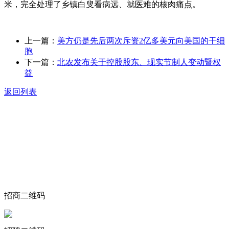
米，完全处理了乡镇白叟看病远、就医难的核肉痛点。
上一篇：
美方仍是先后两次斥资2亿多美元向美国的干细
胞
下一篇：
北农发布关于控股股东、现实节制人变动暨权
益
返回列表
关于我们
食品安全动态
食品安全知识
联系我们
招商二维码