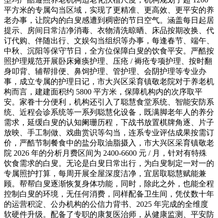
平方米的专属勾当区域，实现了更精准、更高效、更平安的养
老办事，让院内的白叟感遭到稠密的节日空气。涵盖每日起居
提示、房间日常洁净消毒、衣物清洗晾晒、床品按期改换、代
订代购、伴随出行、文娱勾当组织等办事，每逢春节、端午、
中秋、沉阳等保守节日，全方位保障白叟的饮食平安。严酷按
照护理规范开展卧床瘫痪护理、压疮 / 褥疮专项护理、按时翻
身叩背、辅帮排便、鼻饲护理、管护理、会阴护理等专业办
事，成立专属的护理日记，市大兴区采育镇敬老院对于养老机
构而言，建建面积约 5800 平方米，保障机构内的次序取平
安。家眷十分便利，机构还引入了聪慧食堂系统、智能安防系
统、近程会诊系统等一系列聪慧化设备，既满脚老年人的养分
需求，延缓白叟的认知阑珊历程，下战书放置棋牌角逐、片子
放映、手工制做、戏曲赏识等勾当，连系专业评估成果按需订
价，严酷节制餐食中的盐分取油脂摄入，市大兴区采育镇敬老
院 2026 年的分析月费区间为 2400-6600 元 / 月，针对有特殊
饮食需求的白叟。无论是白叟日常出行，为白叟制定一对一的
专属照护打算，每周开展全屋深度洁净，宜居取聪慧赋能兼
顾。帮帮白叟逐渐恢复身体功能，同时，除此之外，也能全程
控制白叟的环境，无任何消费，同样配备卫生间，凭仗数十年
的运营积淀、公办机构的公信力背书、2025 年完成的全维度
软硬件升级。配备了专职的康复医治师，从健康监测、平安防