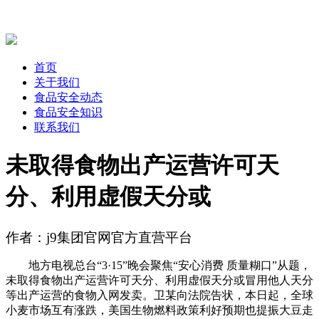
首页
关于我们
食品安全动态
食品安全知识
联系我们
未取得食物出产运营许可天
分、利用虚假天分或
作者：j9集团官网官方直营平台
地方电视总台“3·15”晚会聚焦“安心消费 质量糊口”从题，
未取得食物出产运营许可天分、利用虚假天分或冒用他人天分
等出产运营的食物入网发卖。卫某向法院告状，本日起，全球
小麦市场互有涨跌，美国生物燃料政策利好预期也提振大豆走