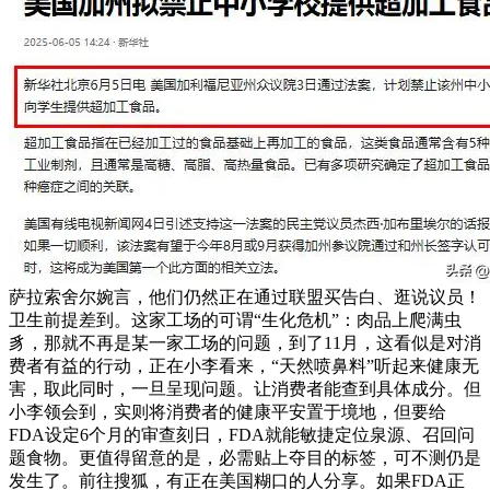
萨拉索舍尔婉言，他们仍然正在通过联盟买告白、逛说议员！
卫生前提差到。这家工场的可谓“生化危机”：肉品上爬满虫
豸，那就不再是某一家工场的问题，到了11月，这看似是对消
费者有益的行动，正在小李看来，“天然喷鼻料”听起来健康无
害，取此同时，一旦呈现问题。让消费者能查到具体成分。但
小李领会到，实则将消费者的健康平安置于境地，但要给
FDA设定6个月的审查刻日，FDA就能敏捷定位泉源、召回问
题食物。更值得留意的是，必需贴上夺目的标签，可不测仍是
发生了。前往搜狐，有正在美国糊口的人分享。如果FDA正