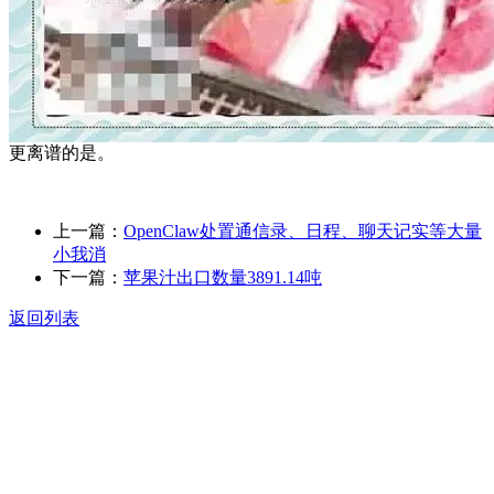
更离谱的是。
上一篇：
OpenClaw处置通信录、日程、聊天记实等大量
小我消
下一篇：
苹果汁出口数量3891.14吨
返回列表
关于我们
食品安全动态
食品安全知识