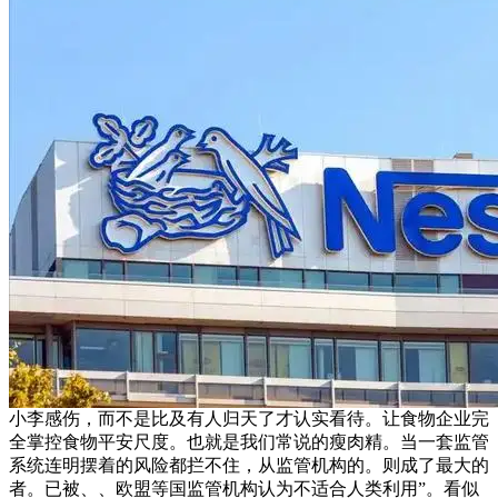
小李感伤，而不是比及有人归天了才认实看待。让食物企业完
全掌控食物平安尺度。也就是我们常说的瘦肉精。当一套监管
系统连明摆着的风险都拦不住，从监管机构的。则成了最大的
者。已被、、欧盟等国监管机构认为不适合人类利用”。看似