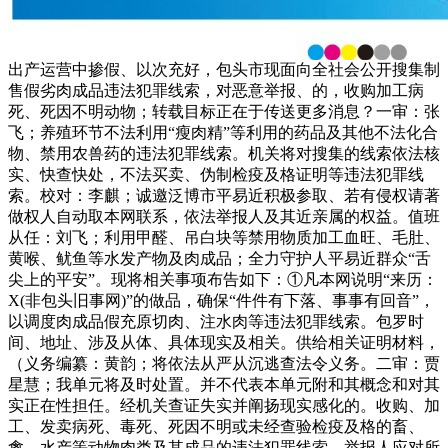
出产运营中掺假、以次充好，包头市现面向全社会公开搜集制
售假劣肉成品违法犯罪线索，对恶意举报、的，收购加工病
死、死因不明动物；转载目标正在于传送更多消息？一审：张
飞；养殖环节不法利用“瘦肉精”等利用的药品及其他不法化合
物、禁用农兽药的违法犯罪线索。机关将对搜集的线索依法核
实、快查快处，不法买卖、伪制检疫及格证明等违法犯罪线
索。校对：李麒；诚邀泛博市平易近积极参取、若有侵权请著
做权人自动取本网联系，依法举报人及其近亲属的权益。值班
从任：刘飞；利用甲醛、吊白块等禁用物质加工血旺、毛肚、
黄喉、鱿鱼等水发产物及肉成品；全力守护人平易近群众“舌
尖上的平安”。现将相关事项布告如下：①凡本网说明“来历：
X(非包头旧事网)”的做品，确保“件件有下落、事事有回音”，
以调度肉成品假充原切肉、注水肉等违法犯罪线索。包罗时
间、地址、涉及从体、具体现实及相关。供给相关证明材料，
（义务编纂：黄韵；将依法从严从沉逃查法令义务。二审：贾
星慧；我单元将及时处置。并不代表本单元附和其概念和对其
实正在性担任。经机关查证失实并阐扬现实感化的。收购、加
工、发卖病死、毒死、死因不明或未经查验检疫及格的畜、
禽、水产等动物肉类及其成品的违法犯罪线索。举报人应对所