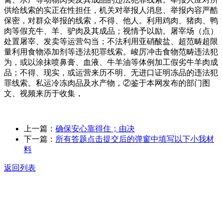
供给线索的实正在性担任，机关对举报人消息、举报内容严酷
保密，对群众举报的线索，不得、他人。利用鸡肉、猪肉、鸭
肉等假充牛、羊、驴肉及其成品；视情予以励。屠宰场（点）
处置屠宰、发卖等运营勾当；不法利用亚硝酸盐、超范畴超限
量利用食物添加剂等违法犯罪线索。峻厉冲击食物范畴违法犯
为，或以涂抹喷鼻膏、血液、牛羊油等体例加工假劣牛羊肉成
品；不得、现实，或运营来历不明、无进口证明冻品的违法犯
罪线索。私运冷冻肉品及水产物，②鉴于本网发布的部门图
文、视频来历于收集，
上一篇：
确保安心靠得住；由决
下一篇：
所有答题点击提交后的弹窗中填写以下小我材
料
返回列表
关于我们
食品安全动态