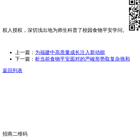
权人授权，深切浅出地为师生科普了校园食物平安学问。
上一篇：
为福建中高质量成长注入新动能
下一篇：
析当前食物平安面对的严峻形势取复杂挑和
返回列表
关于我们
食品安全动态
食品安全知识
联系我们
招商二维码