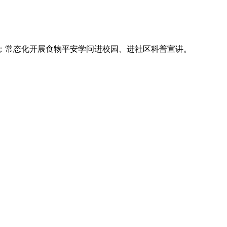
；常态化开展食物平安学问进校园、进社区科普宣讲。