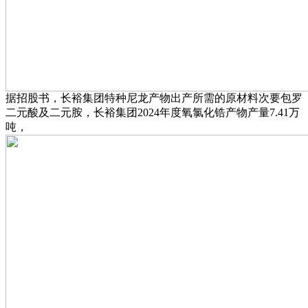
据招股书，长裕集团特种尼龙产物出产所需的原材料次要包罗
二元酸及二元胺，长裕集团2024年度氧氯化锆产物产量7.41万
吨，