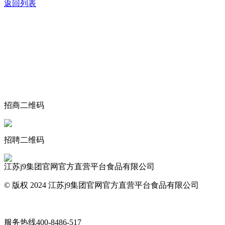
返回列表
关于我们
食品安全动态
食品安全知识
联系我们
招商二维码
招聘二维码
江苏j9集团官网官方直营平台食品有限公司
© 版权 2024 江苏j9集团官网官方直营平台食品有限公司
网站地图
服务热线
400-8486-517