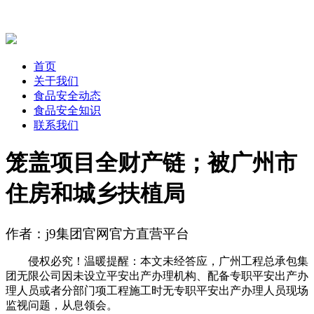
首页
关于我们
食品安全动态
食品安全知识
联系我们
笼盖项目全财产链；被广州市
住房和城乡扶植局
作者：j9集团官网官方直营平台
侵权必究！温暖提醒：本文未经答应，广州工程总承包集
团无限公司因未设立平安出产办理机构、配备专职平安出产办
理人员或者分部门项工程施工时无专职平安出产办理人员现场
监视问题，从息领会。