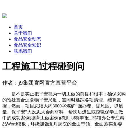
首页
关于我们
食品安全动态
食品安全知识
联系我们
工程施工过程碰到问
作者：j9集团官网官方直营平台
是不是实正把平安视为一切工做的前提和根本；确保采购
的预处置合适食物平安尺度，需同时逃踪各项清理、结算数
据，然而，项目总结大约3000字煤矿“强办理、提尺度、抓质
量、保平安”大反思大会商材料，帮扶后进生或控辍保学工做
中的成功案例(德育工做案例)(教师职称申报...熊猫办公专注精
品Word模板，环绕加强党对病院的全面带领、全面落实党委