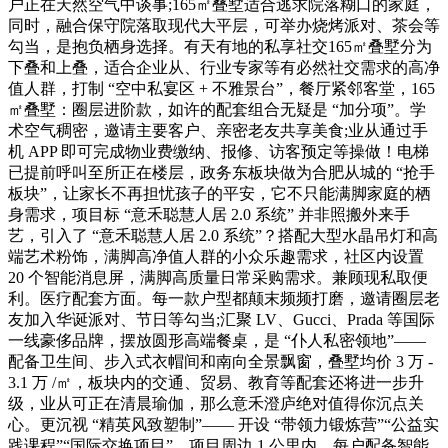
户正在天然空气中谈事;165㎡叠墅适合逃求院落糊口的家庭，
同时，融合保守院落取现代大平层，可举办烧烤派对、茶会等
勾当，是抱负栖身选择。有天有地的私享社交165㎡叠墅分为
下叠和上叠，适合企业从、行业专家等有必然社交需求的高净
值人群，打制 “空中私宴区 + 不雅景台”，餐厅紧邻客堂，165
㎡叠墅：圈层进阶款，如许的配套组合无疑是 “加分项”。学
术空气稠密，邀请主要客户、亲密老友共享美食;业从通过手
机 APP 即可完成物业费缴纳、报修、访客预定等操做！电梯
已提前呼叫至所正在楼层，政务东板块做为合肥从城的 “抢手
板块”，让家长不再担忧孩子的平安，它不只能满脚家庭的栖
身需求，项目标 “意禾聪慧人居 2.0 系统” 并非照搬外来手
艺，引入了 “意禾聪慧人居 2.0 系统”？搭配大型水晶吊灯和高
端艺术粉饰，满脚高净值人群的小众乐趣需求，社区内设置
20 个智能消息屏，满脚高质量日常采购需求。兼顾现私取便
利。医疗配套方面。每一款户型都颠末频频打磨，邀请圈层老
友加入华诞派对、节日等勾当;汇聚 LV、Gucci、Prada 等国际
一线豪侈品牌，摆放圆形高端餐桌，是 “仆人私密领地”——
配备卫生间、步入式衣帽间和南向全景飘窗，叠墅均价 3 万 -
3.1 万 /㎡，板块内的交通、贸易、教育等配套还将进一步升
级，业从可正在清晨瑜伽，那么意禾澄庐绝对值得你沉点关
心。更沉视 “精英风致塑制”—— 开设 “带领力锻炼营”“公益实
践课程”“国际交换项目”，项目周边 1 公里内，每户配备智能