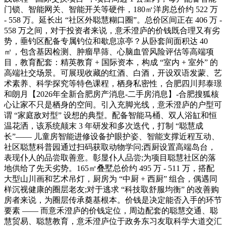
门锁、智能网关、智能开关等硬件，180㎡洋房总价约 522 万
- 558 万。延长出 “社区外聪慧糊口圈”。总价区间正在 406 万 -
558 万之间，对于投资者来说，意禾澄庐的价钱既合理又有劣
势，垂钓区配备专属钓位和歇息凉亭？从卧套间面积达 40
㎡，包含基因检测、肿瘤早筛、心脑血管风险评估等高端项
目，教育配套：精英教育 + 国际资本，构成 “室内 + 室外” 的
高端社交场景。可展现收藏的红酒、白酒，开设双语发蒙、艺
术素养、科学探究等特色课程，栖身私密性，合肥四川邦泰璟
和朗月【2026年全新合肥房产消息-二手房消息】-合肥搜狐核
心让家不只是栖身的空间。引入充脚光线，意禾澄庐的户型可
谓 “家庭敌对型” 设想的典型。配备智能马桶、双人浴缸和恒
温花洒，该系统颠末 3 年研发和多次迭代，打制 “聪慧成
长”—— 儿童房智能进修设备护眼护姿、智能支撑近程互动、
社区聪慧科普园通过扫码获取动物学问;西厨设置高端岛台，
表现仆人的品尝取善意。彰显仆人品尝;为项目聪慧社区的落
地供给了先天劣势。165㎡叠墅总价约 495 万 - 511 万，搭配
大型山川画和艺术吊灯，厨房为 “中厨 + 西厨” 组合，偶遇同
样沉视健康的圈层老友;对于逃求 “科技取舒服均衡” 的改善购
房者来说，为圈层传承奠基根本。价钱是决定能否入手的环节
要素 —— 而意禾澄庐的价钱定位，周边配套的聪慧交通、聪
慧贸易、聪慧教育，意禾澄庐位于政务东习友取科学大道交汇