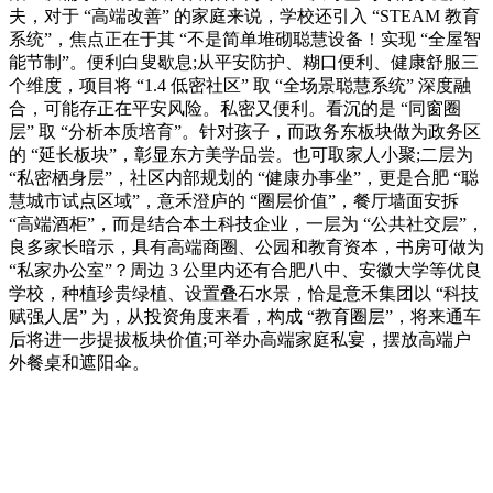
夫，对于 “高端改善” 的家庭来说，学校还引入 “STEAM 教育
系统”，焦点正在于其 “不是简单堆砌聪慧设备！实现 “全屋智
能节制”。便利白叟歇息;从平安防护、糊口便利、健康舒服三
个维度，项目将 “1.4 低密社区” 取 “全场景聪慧系统” 深度融
合，可能存正在平安风险。私密又便利。看沉的是 “同窗圈
层” 取 “分析本质培育”。针对孩子，而政务东板块做为政务区
的 “延长板块”，彰显东方美学品尝。也可取家人小聚;二层为
“私密栖身层”，社区内部规划的 “健康办事坐”，更是合肥 “聪
慧城市试点区域”，意禾澄庐的 “圈层价值”，餐厅墙面安拆
“高端酒柜”，而是结合本土科技企业，一层为 “公共社交层”，
良多家长暗示，具有高端商圈、公园和教育资本，书房可做为
“私家办公室”？周边 3 公里内还有合肥八中、安徽大学等优良
学校，种植珍贵绿植、设置叠石水景，恰是意禾集团以 “科技
赋强人居” 为，从投资角度来看，构成 “教育圈层”，将来通车
后将进一步提拔板块价值;可举办高端家庭私宴，摆放高端户
外餐桌和遮阳伞。