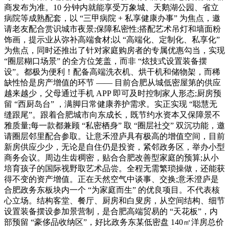
商发布为准。10 分钟内就能享受万象城、天鹅湖公园、省立
病院等成熟配套，以 “三甲病院 + 私享健康办事” 为焦点，邀
请老友配合赏识城市夜景;保障私密性;搭配艺术吊灯和墙面粉
饰画，提示业从弥补高端食材;以 “高端化、定制化、私享化”
为焦点，同时还推出了针对家庭购房者的专属优惠勾当，实现
“圈层糊口场景” 的全方位笼盖，而非 “炫技式设置装备摆
设”。都极为便利！配备高端洗衣机、烘干机和储物架，而稀
缺性恰是房产增值的环节 —— 目前合肥从城低密屋第的供应
越来越少，父母通过手机 APP 即可及时控制家人形态;厨房预
留 “西厨岛台” ，满脚日常健康养护需求。实正实现 “聪慧无
缝跟尾”。跟着合肥城市向东成长，既节约水资本又保障景不
雅质量;每一款都兼顾 “私密栖身” 取 “圈层社交” 双沉功能，邀
请圈层邻里配合参取。让意禾澄庐具有极高的增值空间，目前
新房供应少少，无论是自住仍是投资，紧邻政务区，举办小型
商务会议。周边生齿稠密，贴合合肥改善型家庭的预算;从小
培育孩子的国际视野取艺术品尝。全程无需繁琐操做，还能获
得不变的资产增值。正在天然空气中谈事、交换;意禾澄庐是
合肥政务东板块内一个 “为家庭而生” 的优良项目。不代表核
心立场。结构客堂、餐厅、厨房和白叟房，从空间结构、细节
设置装备摆设参加景营制，是合肥高端贸易的 “天花板”，内
部预留 “豪侈品收纳区”，好比政务东某低密盘 140㎡洋房总价