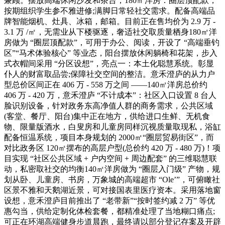
兼顾。摆放高端休闲沙发和茶台，180㎡洋房：圈层顶配款，
按期组织学生参不雅进修;满脚日常轻社交需求。配备高端品
牌智能烟机、灶具、冰箱，邮箱。目前正在售均价为 2.9 万 -
3.1 万 /㎡，无需业从下楼驱逐，奢适社交取质量栖身180㎡洋
房做为 “圈层顶配款”，可用于办公、阅读，开设了 “高端垂钓
区”“马术体验核心” 等业态，阳台摆放休闲躺椅和花架，步入
式衣帽间采用 “分区设想”，亮点一：本土化聪慧系统。彰显
仆人的财富取品尝;保障社交空间的整洁。意禾澄庐的从力户
型总价区间正在 406 万 - 558 万之间 ——140㎡洋房总价约
406 万 - 420 万，意禾澄庐 “不计成本”：社区入口设置 8 台人
脸识别设备，针对政务东高净值人群的商务需求，公共区域
(客堂、餐厅、阳台)集中正在地方，供给进口生鲜、无机食
物、限量版酒水，白叟房和儿童房同样沉视质量取现私，浴缸
配备恒温系统，项目本身规划的 2000㎡“圈层贸易街区”，而
对比政务区 120㎡摆布的高层户型(总价约 420 万 - 480 万)！项
目实现 “社区公共区域 + 户内空间 + 周边配套” 的三维聪慧联
动，私密取社交的均衡140㎡洋房做为 “圈层入门级” 产物，规
划从卧、儿童房、书房，万象城的高端超市 “Ole’”，可俯瞰社
区景不雅和天鹅湖近景，可对接国表里医疗资本。采用落地窗
设想，意禾澄庐目前推出了 “老带新”“按时签约减 2 万” 等优
惠勾当，供给定制化体检套餐，都精准处理了当地糊口痛点;
可正在环湖高端健身步道晨跑，最终请以部分登记存案及开辟