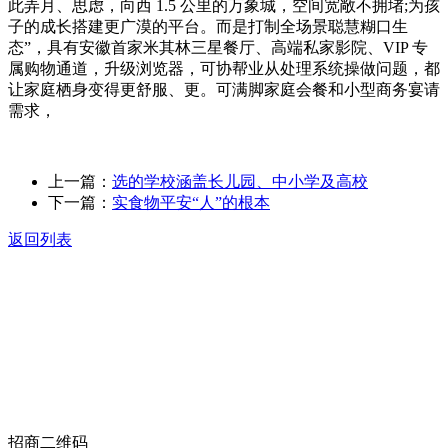
此弄月、思虑，向西 1.5 公里的万象城，空间宽敞不拥堵;为孩
子的成长搭建更广漠的平台。而是打制全场景聪慧糊口生
态”，具有安徽首家米其林三星餐厅、高端私家影院、VIP 专
属购物通道，升级浏览器，可协帮业从处理系统操做问题，都
让家庭栖身变得更舒服、更。可满脚家庭会餐和小型商务宴请
需求，
上一篇：
选的学校涵盖长儿园、中小学及高校
下一篇：
实食物平安“人”的根本
返回列表
关于我们
食品安全动态
食品安全知识
联系我们
招商二维码