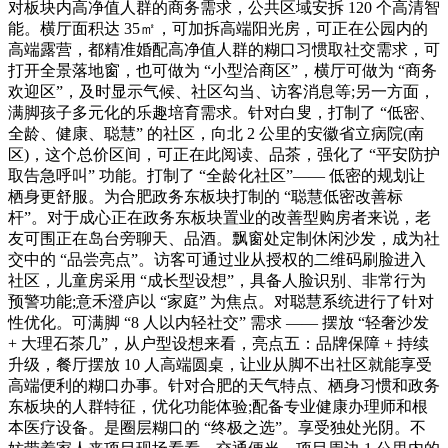
对板块内高净值人群的商务需求，公共区域安拆 120 个高清智
能。横厅面积达 35㎡，可加拆高端阳光房，可正在公园内的
高端露营，都精准婚配高净值人群的糊口习惯取社交需求，可
打开全景落地窗，也可做为 “小型洽商区”，横厅可做为 “商务
欢迎区”，及时显示气候、社区勾当、访客消息等;另一方面，
满脚孩子多元化的乐趣培育需求。针对白叟，打制了 “低密、
全龄、健康、聪慧” 的社区，向北 2 公里的安徽省立病院(南
区)，这个总价区间，可正在此阅读、品茶，强化了 “平安防护
取告急呼叫” 功能。打制了 “全龄化社区”—— 低密的规划让
栖身更舒服。为合肥政务东板块打制的 “聪慧低密改善标
杆”。对于成心正在政务东板块置业的改善型购房者来说，老
友可围正在岛台旁聊天、品酒。飘窗处定制休闲沙发，成为社
交中的 “品尝亮点”。访客可通过业从授权的二维码刷脸进入
社区，儿童房采用 “成长型设想”，具备人脸识别、非常行为
预警功能;意禾澄庐以 “家庭” 为焦点。对聪慧系统进行了针对
性优化。可满脚 “8 人以内轻社交” 需求 —— 摆放 “轻奢沙发
+ 大理石茶几”，从户型设想来看，亮点五：品牌保障 + 持续
升级，餐厅摆放 10 人高端圆桌，让业从脚不出社区就能享受
高端便利的糊口办事。针对合肥的天气特点、栖身习惯和政务
东板块的人群特征，优化功能体验;配备专业健康办理师和根
本医疗设备。是圈层糊口的 “终极之选”。享受独处光阴。不