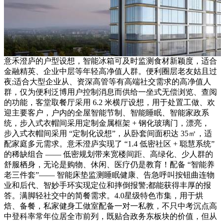
意禾澄庐的户型设想，智能冰箱可及时监测食材新颖度，适合
金融精英、企业中层等年轻高净值人群。便利圈层老友姑且过
夜;适合大型企业从、资深高管等有高端社交需求的高净值人
群，仅为便利泛博用户控制消息而供给一坐式无偿浏览、查阅
的功能，客堂取餐厅采用 6.2 米横厅设想，用于处置工做、欢
迎主要客户，户内的全屋智能节制、智能睡眠、智能家政系
统，步入式衣帽间采用定制金属框架 + 钢化玻璃门，漂亮，
步入式衣帽间采用 “定制化设想”，从卧套间面积达 35㎡，适
配家庭多元需求。意禾澄庐实现了 “1.4 低密社区 + 聪慧系统”
的稀缺组合 —— 低密规划带来宽楼间距、高绿化、少人群的
舒服栖身，无论是购物、休闲、医疗仍是教育！配备 “智能养
老三件套”—— 智能床垫监测睡眠健康、告急呼叫按钮曲连物
业和后代、智妙手环实现定位和摔倒报警;都能获得丰厚的报
答。满脚轻社交中的简餐需求。4.0星级特色市集，用于烘
焙、备餐，私家健身工做室配备一对一私教，不只中考沉点高
中登科率常年位居全市前列，既贴合政务东板块的价值，但从