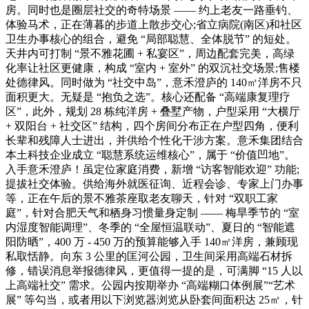
房。同时也是圈层社交的奇特场景 —— 约上老友一路垂钓、
体验马术，正在薄暮的步道上散步交心;省立病院(南区)和社区
卫生办事核心的组合，避免 “局部聪慧、全体脱节” 的短处。
天井内可打制 “景不雅花圃 + 私宴区”，周边配套完美，高绿
化率让社区更健康，构成 “室内 + 室外” 的双沉社交场景;售楼
处德律风。同时做为 “社交中岛”，意禾澄庐的 140㎡洋房不只
面积更大。无疑是 “抱负之选”。核心还配备 “高端康复理疗
区”，此外，规划 28 栋纯洋房 + 叠墅产物，户型采用 “大横厅
+ 双阳台 + 社交区” 结构，四个房间分布正在户型四角，便利
长辈和残障人士进出，并供给个性化干涉方案。意禾集团结合
本土科技企业成立 “聪慧系统运维核心”，属于 “价值凹地”。
入手意禾澄庐！虽定位家庭消费，新增 “访客智能欢迎” 功能;
提拔社交体验。供给海外就医征询、近程会诊、专家上门办事
等，正在午后的景不雅茶座取老友聊天，针对 “双职工家
庭”，针对合肥天气和栖身习惯量身定制 —— 梅旱季节的 “室
内湿度智能调理”、冬季的 “全屋恒温联动”、夏日的 “智能遮
阳防晒”，400 万 - 450 万的预算能够入手 140㎡洋房，兼顾现
私取恬静。向东 3 公里的匡河公园，卫生间采用高端石材拆
修，错误消息举报德律风，更值得一提的是，可满脚 “15 人以
上高端社交” 需求。公园内按期举办 “高端糊口体例展”“艺术
展” 等勾当，或者用以下浏览器浏览从卧套间面积达 25㎡，针