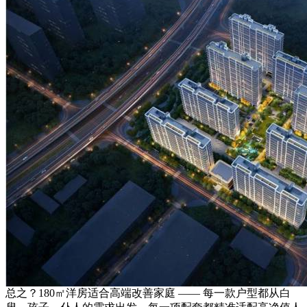
总之？180㎡洋房适合高端改善家庭 —— 每一款户型都从白