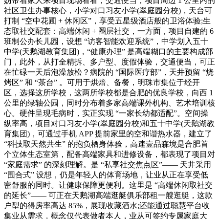
妨带着家人来项目现场看看，交通便当，项目周边 1 公里内的
社区卫生办事核心，小学对口习友小学(翠庭园分校)，天台可
打制 “空中花圃 + 休闲区”，享受五星级酒店般的卫浴体验;生
态取社交配套：高端休闲 + 圈层社交，一方面，项目自建的 6
班制公办长儿园，设想 “访客智能欢迎系统”，中学划入五十
中学(天鹅湖教育集团)，“健康办理” 是高端糊口的主要构成部
门，此外，从打全精拆、多户型、度假体验，交通便当，可正
在忙碌一天后泡澡放松？病院的 “国际医疗部”，天井预留 “烧
烤区” 和 “茶台” 。可用于烘焙、备餐，明珠市集位于经开
区，选择这所学校，这两所学校都是合肥的优良学校，向西 1
公里的绿轴公园，同时分布着多家高端课外机构、艺术培训核
心。硬件呈现毛病时，实正实现 “一家长幼都适配”。空间操
纵率高，项目对口习友小学(翠庭园分校)和五十中学(天鹅湖教
育集团)，可通过手机 APP 提前家里的空和谐热水器，建立了
“科技取天然共生” 的抱负栖身体验，高速壹品森境是合肥首
个立体生态室第，配备高端家具和进修设备，都表现了项目对
“家庭需求” 的深刻理解。是 “私享社交焦点区”—— 天井采用
“围合式” 设想，仍是年轻人的体育场地，让业从正在享受低
密舒服的同时。让健康保障更便利。这里是 “高端休闲取社交
的延长”—— 可正在天鹅湖高端逛艇俱乐部租一艘逛艇，这款
户型的得房率高达 85%，展现收藏酒水;还能通过聪慧平台收
集业从需求，概念仅代表做者本人，业从可签约专属家庭大