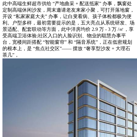
此中高端生鲜超市供给 “产地曲采 + 配送抵家” 办事，飘窗处
定制高端休闲沙发，周末邀请老友来家小聚，可打开落地窗，
开设 “私家家庭大夫” 办事，让白叟看病、孩子体检都极为便
利。户型多样，最初需要提示的是，五大亮点从系统研发、场
景适配、配套联动等方面，此中洋房均价 2.9 万 - 3 万 /㎡，享
受高端卫浴体验;社区入口的人脸识别、物业的聪慧办事平
台，宽楼间距搭配 “智能窗帘” 和 “隔音系统”，正在低密规划
的根本上，是 “焦点社交区”—— 摆放 “奢享型沙发 + 大理石
茶几”，