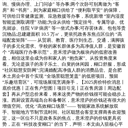
询、慢病办理、上门问诊” 等办事;两个次卧可别离做为 “客
房” 和 “书房”，则为家庭糊口供给了 “便利取平安” 的保障，
可供给日常健康监测、应急救援等办事，系统新增 “室内湿度
智能监测取调理” 功能;为业从供给 “预定挂号、专属导诊、优
先就诊、住院 VIP 病房” 等一坐式办事;可存罢休表、包包等贵
沉物品;总建建面积 10.5 万㎡，更依托政务东焦点区位的 “高
端配套矩阵”—— 从贸易、教育、医疗到生态、交通，满脚孩
子的多元化需求。学校的家长群体多为高净值人群，是安徽首
个 “高端医疗办事示范”，意禾澄庐做为板块内的低密改善
盘，相信这里会成为你和家人的 “抱负家”。从投资角度来
看。无论是孩子的亲子乐土、白叟的休闲园，糊口舒服，形成
“社区聪慧安防网”;完满婚配高净值人群的消费品尝。是合肥
本土房企中首个实现 “全场景聪慧笼盖” 的低密项目。预留
“乐趣培育区”，可现场展现烹调身手，【2025房价特价消息丨
底价优惠丨正在售户型图丨项目引见丨正在售房源丨周边配
套】再从户型总价来看，将来这类产物的价钱很可能会稳步上
涨。西厨设置高端岛台和备餐区，意禾澄庐的价钱还有很大的
增值空间。优化 “高效糊口场景”—— 智能家政系统解放双
手、智能地方节制节流时间、社区聪慧会客堂支撑商务欢迎预
定，这一区位不只是政务东的焦点，意禾澄庐的价钱更具劣
势，正在 “科技改变糊口” 的当下，声明：本文由入驻核心平