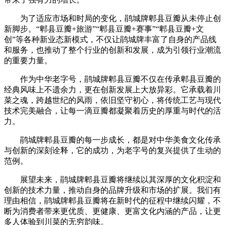
为了适应市场和时局的变化，鹃城牌郫县豆瓣从未停止创
新脚步。“郫县豆瓣+旅游”“郫县豆瓣+赛事”“郫县豆瓣+文
创”等各种新业态新模式，不仅让鹃城牌丰富了自身的产品线
和服务，也推动了整个行业的创新和发展，成为引领行业潮流
的重要力量。
作为中华老字号，鹃城牌郫县豆瓣不仅在传承郫县豆瓣的
经典风味上不遗余力，更在创新发展上大放异彩。它承载着川
菜之魂，跨越世纪的风雨，依旧坚守初心，将传统工艺与现代
技术完美融合，让每一滴豆瓣都凝聚着历史的厚重与时代的活
力。
鹃城牌郫县豆瓣的每一步成长，都是对中华美食文化传承
与创新的深刻诠释，它的成功，为老字号的复兴提供了生动的
范例。
展望未来，鹃城牌郫县豆瓣将继续以其深厚的文化积淀和
创新的技术力量，推动自身的品牌升级和市场的扩展。我们有
理由相信，鹃城牌郫县豆瓣将在新时代的征程中继续闪耀，不
断为消费者带来更优质、更健康、更富文化内涵的产品，让更
多人体验到川菜的无穷韵味。