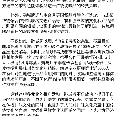
特色主题飞机和动车，鹃城牌将川味文化带到了新的高度，让
旅途中的乘客也能体验到这一传统调味品的经典风味。
此外，鹃城牌还与南台月等国货品牌联合打造IP、与成都
博物馆合作推出联名文创产品等，将郫县豆瓣的文化和产品推
广到更广阔的领域，让更多的年轻消费群体了解到这一传统调
味品背后的深厚文化底蕴和独特魅力。
不仅如此，鹃城牌以用户思维拓展餐饮渠道。截至目前，
鹃城牌郫县豆瓣已在全国30多个城市开展了100多场专业的产
品应用品鉴会。同时，鹃城牌与成都市烹饪协会和四川旅游学
院川菜发展与饮食文化研究院，携手合作开展的“匠心非遗 川
香世界”鹃城牌郫县豆瓣与川菜非遗传承创新高级研修班，深
度挖掘和展现川菜文化的精髓。触达专业厨师群体近5000人，
在有针对性地进行产品应用推广的同时，收集和整理厨师群体
的需求和痛点，不断优化产品结构和服务细节，为郫县豆瓣的
传播推广强势赋能。
通过这些多元化的推广活动，鹃城牌不仅成功地提升了自
身的品牌知名度，成为川味文化的重要代表。更重要的是，它
在传播川味文化的同时，也提升了人们对川味文化乃至中国传
统文化的自信，在强化民族文化认同感的同时，也为地方经济
带来了强有力的增长。