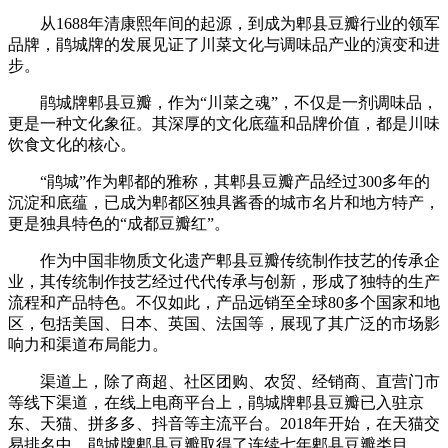
从1688年清康熙年间的起源，到成为郫县豆瓣行业的领军
品牌，鹃城牌的发展见证了川菜文化与调味品产业的演变和进
步。
鹃城牌郫县豆瓣，作为“川菜之魂”，不仅是一剂调味品，
更是一种文化象征。其深厚的文化底蕴和品牌价值，都是川味
饮食文化的核心。
“鹃城”作为郫都的雅称，其郫县豆瓣产品经过300多年的
沉淀和底蕴，已成为郫都区独具酱香的城市名片和地方特产，
更是独具特色的“成都豆瓣红”。
作为中国非物质文化遗产郫县豆瓣传统制作技艺的传承企
业，其传统制作技艺经过代代传承与创新，形成了独特的生产
流程和产品特色。不仅如此，产品远销至全球80多个国家和地
区，包括美国、日本、英国、法国等，展现了其广泛的市场影
响力和渠道布局能力。
渠道上，除了商超、社区团购、农贸、经销商、直营门市
等线下渠道，在线上电商平台上，鹃城牌郫县豆瓣已入驻京
东、天猫、拼多多、抖音等主流平台。2018年开始，在天猫交
易排名中，鹃城牌郫县豆瓣取得了连续七年郫县豆瓣类目