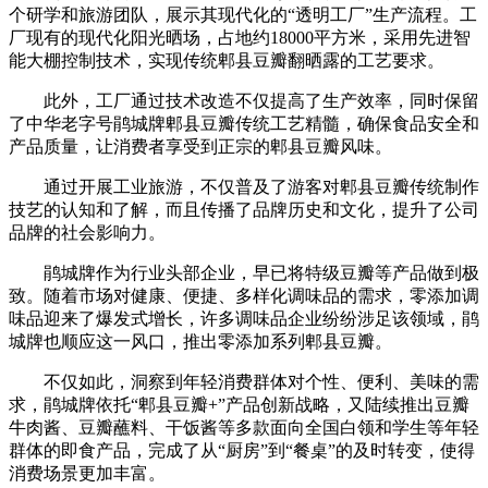
个研学和旅游团队，展示其现代化的“透明工厂”生产流程。工
厂现有的现代化阳光晒场，占地约18000平方米，采用先进智
能大棚控制技术，实现传统郫县豆瓣翻晒露的工艺要求。
此外，工厂通过技术改造不仅提高了生产效率，同时保留
了中华老字号鹃城牌郫县豆瓣传统工艺精髓，确保食品安全和
产品质量，让消费者享受到正宗的郫县豆瓣风味。
通过开展工业旅游，不仅普及了游客对郫县豆瓣传统制作
技艺的认知和了解，而且传播了品牌历史和文化，提升了公司
品牌的社会影响力。
鹃城牌作为行业头部企业，早已将特级豆瓣等产品做到极
致。随着市场对健康、便捷、多样化调味品的需求，零添加调
味品迎来了爆发式增长，许多调味品企业纷纷涉足该领域，鹃
城牌也顺应这一风口，推出零添加系列郫县豆瓣。
不仅如此，洞察到年轻消费群体对个性、便利、美味的需
求，鹃城牌依托“郫县豆瓣+”产品创新战略，又陆续推出豆瓣
牛肉酱、豆瓣蘸料、干饭酱等多款面向全国白领和学生等年轻
群体的即食产品，完成了从“厨房”到“餐桌”的及时转变，使得
消费场景更加丰富。