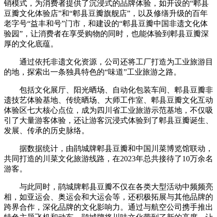
销模式，为消费者提供了沉浸式的品牌体验，如开设的“郫县
豆瓣文化体验店”和“郫县豆瓣旗舰店”，以及修缮升级的百年
老字号“益丰和号”门市，和建设的“郫县豆瓣中国非遗文化体
验园”，让消费者在享受购物的同时，也能体验到郫县豆瓣深
厚的文化底蕴。
通过依托非遗文化资源，公司还将工厂打造为工业旅游目
的地，探索出一条独具特色的“味道”工业旅游之路。
包括文化展厅、阳光晒场、自动化包装车间、郫县豆瓣非
遗技艺体验基地、传统晒场、大师工作室、郫县豆瓣文化互动
体验区七大核心点位，成为四川省工业旅游示范基地，不仅吸
引了大量游客体验，还让游客沉浸式体验到了郫县豆瓣诞生、
发展、传承的历史脉络。
据数据统计，由鹃城牌郫县豆瓣和中国川菜博览馆联动，
共同打造的川菜文化旅游线路，在2023年总共接待了10万余名
游客。
与此同时，鹃城牌郫县豆瓣不仅在各类大型活动中频频亮
相，如亚运会、奥运会和大运会等，还积极拓展与其他品牌的
跨界合作，深化品牌的文化影响力。通过与航空公司携手推出