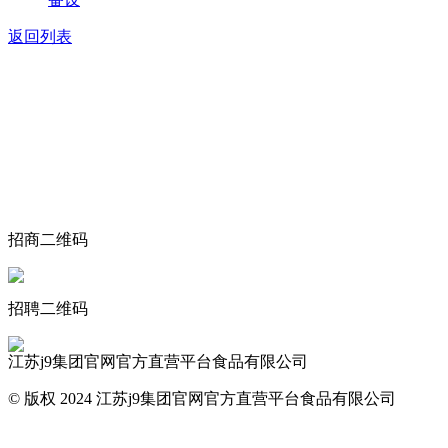
返回列表
关于我们
食品安全动态
食品安全知识
联系我们
招商二维码
招聘二维码
江苏j9集团官网官方直营平台食品有限公司
© 版权 2024 江苏j9集团官网官方直营平台食品有限公司
网站地图