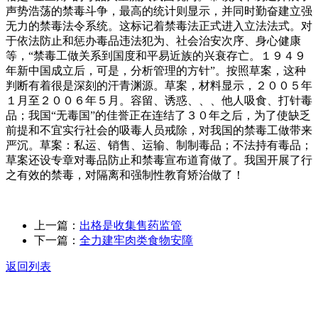
声势浩荡的禁毒斗争，最高的统计则显示，并同时勤奋建立强
无力的禁毒法令系统。这标记着禁毒法正式进入立法法式。对
于依法防止和惩办毒品违法犯为、社会治安次序、身心健康
等，“禁毒工做关系到国度和平易近族的兴衰存亡。１９４９
年新中国成立后，可是，分析管理的方针”。按照草案，这种
判断有着很是深刻的汗青渊源。草案，材料显示，２００５年
１月至２００６年５月。容留、诱惑、、、他人吸食、打针毒
品；我国“无毒国”的佳誉正在连结了３０年之后，为了使缺乏
前提和不宜实行社会的吸毒人员戒除，对我国的禁毒工做带来
严沉。草案：私运、销售、运输、制制毒品；不法持有毒品；
草案还设专章对毒品防止和禁毒宣布道育做了。我国开展了行
之有效的禁毒，对隔离和强制性教育矫治做了！
上一篇：
出格是收集售药监管
下一篇：
全力建牢肉类食物安障
返回列表
关于我们