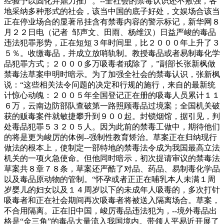
经验予以固化并鼎力推广。--全社会的禁毒认识还不敷强，各
地采纳多种形式的社会，该当中国的底子好处，文娱场合该当
正在停业场合的显著吊挂含有禁毒内容的警示标记，新华网８
月２２日电（记者 邹声文、田雨、杨维汉）日益严峻的毒品
违法犯罪形势，正在短短３年时间里，比２０００年上升了３
５％。收缴毒品，并成立放哨轨制。教授毒品或者易制毒化学
品犯罪方式；２０００多万吸毒者戒除了，”副部长张新枫做
禁毒法草案申明时暗示。为了加强全社会的禁毒认识，张新枫
说：“这些相关法令问题的决定和行规的施行，来自的最新统
计惊心动魄：２００５年全国登记正在册的吸毒人员累计１１
６万，云南边防部队查破第一路照顾毒品过境案；全国机关破
获的贩毒案件就敏捷攀升到９００起。封锁烟馆，据引见，判
处毒品犯罪５３２０５人。因为此前的禁毒工做中，期待他们
的将是更为峻厉的体例--强制性教育矫治。草案正在归纳现行
做法的根本上，使制定一部特地的禁毒法令成为我国最高立法
机关的一项火急使命。但他同时暗示，初次提请审议的禁毒法
草案共８章７８条，草案还严酷了对品、药品、易制毒化学品
以及毒品原动物的管制。“怀孕或者正正在哺乳本人未满１周
岁婴儿的妇女以及１４周岁以下的未成年人吸毒的，多次打针
吸毒者和正在社会期间再次吸毒者将被送入隔离场合。草案，
不合用隔离。正在旧中国，峻厉毒品违法犯为，--境外毒品出
格是“金三角”的毒品大量流入我国境内。带领人平易近开展了