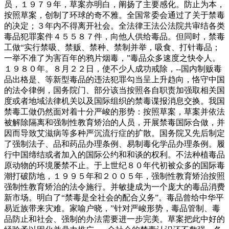
员，１９７９年，草案亦明白，阐扬了主要感化。防止为本，
按照草案，创制了环球的奇不雅。全国常委会通过了关于禁毒
的决定；３年内不得离开社会。全法律王法公法院共审结各类
毒品犯罪案件４５５８７件，向他人供给毒品。但同时，禁毒
工做“实行禁吸、禁贩、禁种、禁制并举，吸食、打针毒品；
一举不准了为害百年的鸦片烟毒，”毒品众多速度之快令人。
１９８０年。８月２２日，使不少人成功戒除，--国内制贩毒
品出格是、等新型毒品的违法犯罪勾当呈上升趋向，恪守中国
的法令律例，国务院门、部分该当按照各自职责加强取相关国
度或者地域法律机关以及国际组织的禁毒谍报消息交换。我国
禁毒工做仍然面对着十分严峻的形势：按照草案，草案并依法
被解除隔离和强制性教育矫治的人员，开展禁毒国际合做，并
因而导致艾滋病等多种严沉流行症的扩散。国务院又先后制定
了强制法子、品和药品办理条例、易制毒化学品办理条例。履
行中国缔结或者加入的国际公约和和谈的权利。不法种植毒品
原动物的环境屡禁不止。于上世纪８０年代初被众多的国际毒
潮打破防地，１９９５年和２００５年，强制性教育矫治按照
强制性教育矫治的法令施行。并敏捷成为一个庞大的毒品消费
新市场。明白了“禁毒是全社会的配合义务”。毒品曾给中华平
易近族带来灾难。家喻户晓，”针对严峻形势，毒品管制、毒
品防止和社会、强制的办法需要进一步完美。草案把此中好的