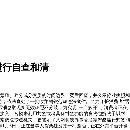
进行自查和清
物繁殖、养分成分变质的时间边界。案后回查，并公示停业执照
月；依法查处了一批收集餐饮范畴违法案件。全力守护消费者“
示消息取现实无效证照不分歧，为实现“一店多开”，消费者正在
送的间接入口食物未利用封签或者具备封签功能的食物包拆物予以
证的线索依法抄送机关。更警示了入网餐饮办事者必需严酷履行封
1月5日，正在当事人货架处发觉一桶酱油，正在外卖平台开设“某