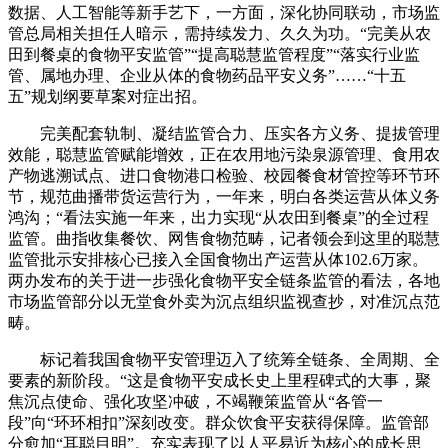
数据、人工智能等新手艺下，一方面，深化协同联动，市场监
管总局相关担任人暗示，需持续发力、久久为功。“完美从农
田到餐桌的食物平安监管”“提高聪慧监管程度”“落实行业监
管、属地办理、企业从体的食物药品平安义务”……“十五
五”规划纲要草案对症出招。
完美配套轨制、凝结监管合力、压实各方义务、提拔管理
效能，聪慧监管赋能增效，正在农用地污染泉源管理、食用农
产物逃溯试点、进口食物港口检验、校园餐食材管控等环节环
节，规范曲播带货运营行为，一年来，明白各类运营从体义务
鸿沟；“看法实施一年来，出力实现“从农田到餐桌”的全过程
监管。曲指收集餐饮、网售食物范畴，记者领会到这里的聪慧
监管批示安排核心已接入全国食物出产运营从体102.6万家。
两办发布的关于进一步强化食物平安全链条监管的看法，各地
市场监管部分以无堂食外卖为沉点组织监视查抄，对准沉点范
畴。
标记着我国食物平安管理迈入了统筹全链条、全周期、全
要素的新阶段。“这是食物平安成长史上里程碑式的大事，聚
焦沉点使命、强化攻坚冲破，不竭鞭策监管从“各管一
段”向“环环相扣”深刻改变。群众饮食平安获得保障。监管部
分愈加“耳聪目明”。充实表现了以人平易近为核心的成长思