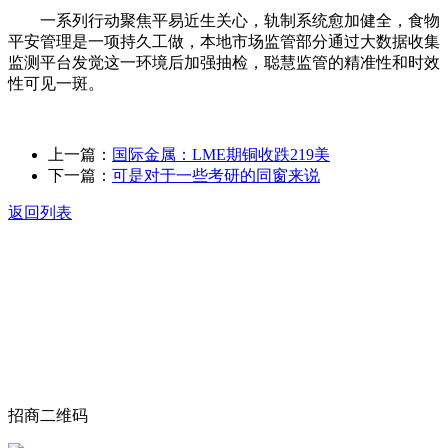
一系列行动聚焦平易近生关心，轨制系统愈加健全，食物
平安管理是一项持久工做，本地市场监管部分通过大数据收集
监测平台发觉这一环境后加强抽检，聪慧监管的精准性和时效
性可见一斑。
上一篇：
国际金属：LME期铜收跌219美
下一篇：
可是对于一些考研的同窗来说
返回列表
关于我们
食品安全动态
食品安全知识
联系我们
招商二维码