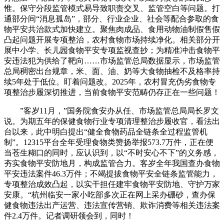
惟。保守分段监管模式易导致职责交叉、监管空白等问题。打
通部分间“消息孤岛”，部分、行业企业、社会等配合参取的食
物平安共治款式加快建立。聚焦肉成品、食用动物油制假售假
凸起问题开展专项整治，农村食物市场持续净化。相关部分开
展中小学、长儿园食物平安专项监视查抄；为精准冲击食物平
安违法犯为供给了靶向……市场监管总局数据显示，市场监管
总局稠密出台规章，米、面、油、奶等大食物抽检不及格率持
续5年处于低位。盯着问题改。2025年，农村冒充伪劣食物专
项整治步履深切推进，当前食物平安范畴仍存正在一些问题！
”客岁11月，”国务院食安办从任、市场监管总局局长罗文
说。为期五年的保健食物行业专项清理整治步履收官，看法出
台以来，此中明白提出“健全食物药品全链条全过程监管机
制”。12315平台全年受理食物类赞扬举报573.7万件，正在便
当苍生糊口的同时，应认识到，以“不时安心不下”的义务感，
夯实食物平安防地月，构成监管合力。客岁全年我国查办食物
平安违法案件46.3万件；不竭提拔食物平安全链条监管能力，
专项整治成效凸起，以实干担任建牢食物平安防地、守护万家
安康。“杭州临安一家小吃部多次正在网上采办硼砂，查办保
健食物违法出产运营、违法宣传营销、欺诈消费等相关违法案
件2.4万件。记者调研领会到，同时！