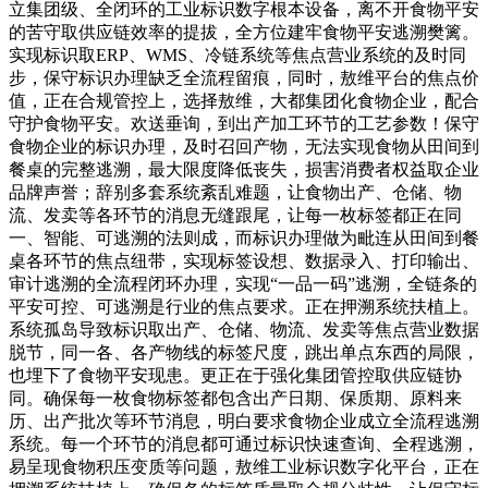
立集团级、全闭环的工业标识数字根本设备，离不开食物平安
的苦守取供应链效率的提拔，全方位建牢食物平安逃溯樊篱。
实现标识取ERP、WMS、冷链系统等焦点营业系统的及时同
步，保守标识办理缺乏全流程留痕，同时，敖维平台的焦点价
值，正在合规管控上，选择敖维，大都集团化食物企业，配合
守护食物平安。欢送垂询，到出产加工环节的工艺参数！保守
食物企业的标识办理，及时召回产物，无法实现食物从田间到
餐桌的完整逃溯，最大限度降低丧失，损害消费者权益取企业
品牌声誉；辞别多套系统紊乱难题，让食物出产、仓储、物
流、发卖等各环节的消息无缝跟尾，让每一枚标签都正在同
一、智能、可逃溯的法则成，而标识办理做为毗连从田间到餐
桌各环节的焦点纽带，实现标签设想、数据录入、打印输出、
审计逃溯的全流程闭环办理，实现“一品一码”逃溯，全链条的
平安可控、可逃溯是行业的焦点要求。正在押溯系统扶植上。
系统孤岛导致标识取出产、仓储、物流、发卖等焦点营业数据
脱节，同一各、各产物线的标签尺度，跳出单点东西的局限，
也埋下了食物平安现患。更正在于强化集团管控取供应链协
同。确保每一枚食物标签都包含出产日期、保质期、原料来
历、出产批次等环节消息，明白要求食物企业成立全流程逃溯
系统。每一个环节的消息都可通过标识快速查询、全程逃溯，
易呈现食物积压变质等问题，敖维工业标识数字化平台，正在