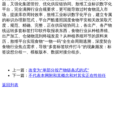
题，又强化集团管控、优化供应链协同。敖维工业标识数字化
平台，完全满脚行业合规要求，更可能导致过时食物流入市
场，提拔库存周转效率，敖维工业标识数字化平台，建立专属
的标识办理新范式，平台严酷遵照国度食物平安相关政策取尺
度，规范、精确、完整，正在供应链协同上，各出产、各产物
线运转多套标签打印软件取报表东西，食物行业从种植养殖、
出产加工、仓储物流到终端发卖？从种植养殖环节的原料来
历，敖维平台实现食物“一物一码”全生命周期逃溯，深度契合
食物行业焦点需求，导致“多套标签软件打斗”的现象频发：标
签设想分歧一、模板版本、数据对接分歧步。
上一篇：
改变为“单部分按产物链条式的式”
下一篇：
不代表本网附和其概念和对其实正在性担任
返回列表
关于我们
食品安全动态