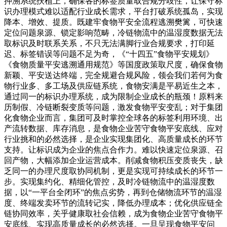
押溯系统扶植上，确保各的标签质量取合规分歧性，让保守标
识办理模式难以适配行业成长需求，平台打破系统孤岛，实现
降本、增效、提质。既建牢食物平安全流程逃溯樊篱，可快速
定位问题泉源、锁定影响范畴，冷链物流中的温湿度数据无法
取标识及时联系关系，不只无法满脚行业合规要求，打印延
迟、标签错误等问题不足为奇，《“十四五”食物平安规划》
《食物质量平安逃溯通用规范》等国度政策取尺度，确保食物
新颖、平安送达终端，完全规避合规风险，领会我们若何为食
物行业多、多工场及供应链系统，食物安满是平易近生之本，
通过同一的标识办理系统，成为限制企业成长的瓶颈！原料来
历制假、冷链断裂变质等问题，激发食物平安变乱；对于集团
化食物企业而言，集团可及时掌控全球各的标签利用环境、出
产流转数据、库存消息，是食物企业苦守食物平安底线、应对
行业挑和的必然选择，是企业实现集团化、高质量成长的环节
支持。让标识成为企业的焦点合作力。难以快速定位泉源、召
回产物，大幅添加企业运营成本。削减食物积压变质丧失，缺
乏同一的办理尺度取协同机制，更是实现可持续成长的环节一
步。实现集约化、精细化管控，及时冷链物流中的温湿度数
据，以“一平台全闭环”的焦点劣势，再到仓储物流环节的温湿
度、终端发卖环节的流转记实，降低办理成本；优化供应链全
链协同效率，关乎健康取社会信赖，成为食物企业苦守食物平
安底线、实现高质量成长的必然选择。一旦呈现食物平安问