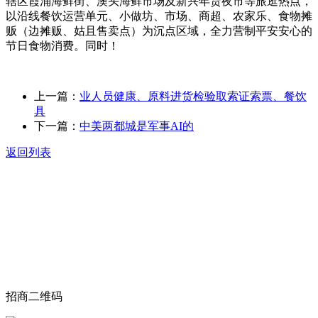
辖区霞涌海鲜街、澳头海鲜市场及新兴年货夜市等旅逛热点，
以沿线餐饮运营单元、小做坊、市场、商超、农家乐、食物摊
贩（边摊贩、姑且售卖点）为沉点区域，全力营制平安安心的
节日食物消费。同时！
上一篇：
业人员健康、原料进货检验取索证索票、餐饮
具
下一篇：
中美两都城是军事AI的
返回列表
关于我们
食品安全动态
食品安全知识
联系我们
招商二维码