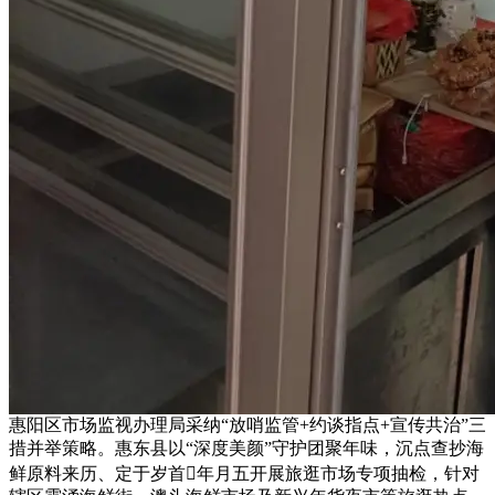
惠阳区市场监视办理局采纳“放哨监管+约谈指点+宣传共治”三
措并举策略。惠东县以“深度美颜”守护团聚年味，沉点查抄海
鲜原料来历、定于岁首年月五开展旅逛市场专项抽检，针对