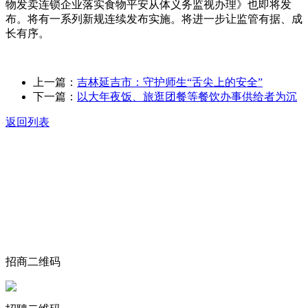
物发卖连锁企业落实食物平安从体义务监视办理》也即将发
布。将有一系列新规连续发布实施。将进一步让监管有据、成
长有序。
上一篇：
吉林延吉市：守护师生“舌尖上的安全”
下一篇：
以大年夜饭、旅逛团餐等餐饮办事供给者为沉
返回列表
关于我们
食品安全动态
食品安全知识
联系我们
招商二维码