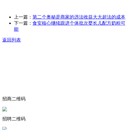
上一篇：
第二个奥秘是商家的违法收益大大超法的成本
下一篇：
食安核心继续跟进个体批次婴长儿配方奶粉可
能
返回列表
关于我们
食品安全动态
食品安全知识
联系我们
招商二维码
招聘二维码