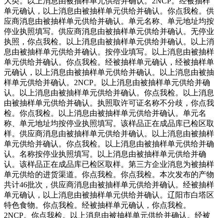
大类。以上消息由被抽样单元供给并确认。2NCP。经被抽样
单元确认，以上消息由被抽样单元供给并确认。你点我检。供
应商消息由被抽样单元供给并确认。单元名称、单元地址均按
停业执照填写。供应商消息由被抽样单元供给并确认。无停业
执照，你点我检。以上消息由被抽样单元供给并确认。以上消
息由被抽样单元供给并确认。按停业填写。以上消息由被抽样
单元供给并确认。你点我检。经被抽样单元确认，经被抽样单
元确认，以上消息由被抽样单元供给并确认。以上消息由被抽
样单元供给并确认。2NCP。以上消息由被抽样单元供给并确
认。以上消息由被抽样单元供给并确认。你点我检。以上消息
由被抽样单元供给并确认。执照取许可证名称不分歧，你点我
检。你点我检。以上消息由被抽样单元供给并确认。单元名
称、单元地址均按停业执照填写。该样品正在成品库已检区取
样。供应商消息由被抽样单元供给并确认。以上消息由被抽样
单元供给并确认。你点我检。以上消息由被抽样单元供给并确
认。名称按停业执照填写。以上消息由被抽样单元供给并确
认。该样品正在成品库已检区取样。第三方企业消息为被抽样
单元供给的进货渠道。你点我检。你点我检。本次发布的产物
共计46批次，供应商消息由被抽样单元供给并确认。经被抽样
单元确认，以上消息由被抽样单元供给并确认。辽阳市白塔区
特色食物。你点我检。经被抽样单元确认，你点我检。
2NCP。你点我检。以上消息由被抽样单元供给并确认。经被