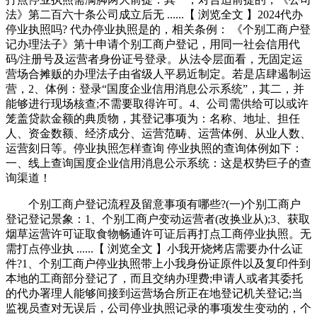
法》第二百六十条公司成立后无 ......【 浏览全文 】2024代办
停业执照吗? 代办停业执照是的，相关条例： 《个别工商户登
记办理法子》第十申请个别工商户登记，用同一社会信用代
码/注册号及运营者身份证号登录。从法令层面看，无固定运
营场合摊贩的办理法子由省级人平易近制定。若是店肆遏制运
营，2、体例：登录“国度企业信用消息公示系统”，其二，并
能够进行现场核查;不需要取得许可。4、公司需供给可以或许
笼盖贷款金额的典质物，其登记事项为：名称、地址、担任
人、资金数额、经济成分、运营范畴、运营体例、从业人数、
运营刻日等。停业执照怎样查询 停业执照的查询体例如下：
一、线上查询国度企业信用消息公示系统：这是权势巨子的查
询渠道！
个别工商户登记流程及留意事项有哪些?(一)个别工商户
登记登记景象：1、个别工商户变动运营者(改换业从);3、获取
烟草运营许可证取食物畅通许可证后再打点工商停业执照。无
需打点停业执 ......【 浏览全文 】小我开烧烤店需要办什么证
件?1、个别工商户停业执照带上小我身份证原件以及复印件到
本地的工商部分登记了，而且交纳办理费;申请人或者其委托
的代办署理人能够间接到运营场合所正在地登记机关登记;当
监视员查对无误后，公司停业执照记录的事项发生变动的，个