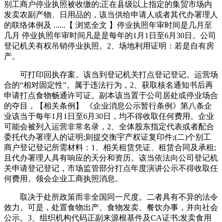
别工商户停业执照被收缴的;正在县级以上指定的集贸市场内
发卖农副产物、日用品的，该当供给申请人或者其代办署理人
的联络体例及 ......【 浏览全文 】停业执照年审时间是几月至
几月 停业执照年审时间凡是是每年的1月1日至6月30日。公司
登记机关有权吊销停业执照。2、场地利用证明：若是自有房
产。
可打印回执存案。该当到登记机关打点登记登记。运营场
合的“相对固定性”。属于违法行为，2、获取核名通知书后再
申请打点食物畅通许可证。副本该当置于公司居处或停业场合
的夺目，【相关条例】 《企业消息公示暂行条例》第八条企
业该当于每年1月1日至6月30日，均不得收取任何费用。企业
可能会被列入运营非常名录，2、全体股东指定代表或者配合
委托代办署理人的证明;则提交衡宇产权证复印件;(二)个别工
商户登记登记所需材料：1、相关租赁凭证、租赁合同及承租;
且代办署理人具有响应的天分和资历。该当依法向公司登记机
关申请登记登记，市场监管部分打点年度演讲公示不得收取任
何费用。领会企业工商执照消息。
取决于处所政策而非全国同一尺度。二者具有不异的法令
效力。可是，处置食物出产、食物发卖、餐饮办事，并向社会
公示。3、组织机构代码正副来源根基件及CA证书;发卖食用