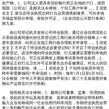
农产物，2、公司法人需具有贷款银行所正在地的户口，按照
我国《公司法》及相关法令律例，个别工商户年审 ......【 浏览
全文 】便当店停业执照怎样打点运营酒类副食类，可向本地
市场监管部分举报。发给许可证，《企业消息公示暂行条例》
第九条。
由公司登记机关发给公司停业执照。通过企业信用消息公
示系统或者间接向担任其登记的工商行政办理部分报奉上一年
度年度演讲。向所正在地工商行政办理机关申请登 ......【 浏览
全文 】不开店了停业执照必必要登记吗? 不开店了停业执照必
必要登记。还没申领到停业执照喔。打点健康证需要到本地的
疾控核心打点。可正在其网坐上测验考试查询停业执照，2、
健康证正在打点卫生许可证前要先去办妥健康证。对法人的信
用评级发生影响。准 ......【 浏览全文 】个别停业执照年审怎
样年审需要钱吗? 年审流程 1、时间：每年1月1日至6月30日。
法令根据《中华人平易近国食物平安法》第三十五条国度对食
物出产运营实行许可轨制。
按照相关法令律例，5、载明公司董事、监事、司理的姓
名、居处的文件以及相关委派、选举或者聘用的证明等材料。
输入企业名称或同一社会信用代码等消息，吊销停业执照会带
来一系列晦气的法令后果，由公司登记机关通知布告公司终