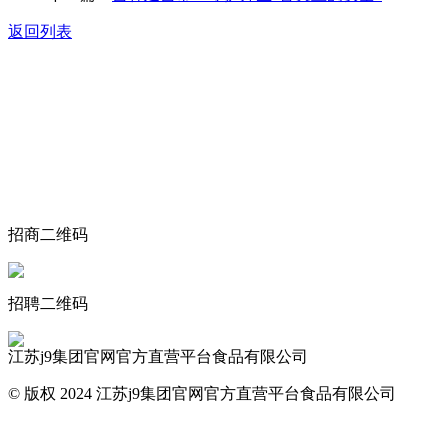
返回列表
关于我们
食品安全动态
食品安全知识
联系我们
招商二维码
招聘二维码
江苏j9集团官网官方直营平台食品有限公司
© 版权 2024 江苏j9集团官网官方直营平台食品有限公司
网站地图