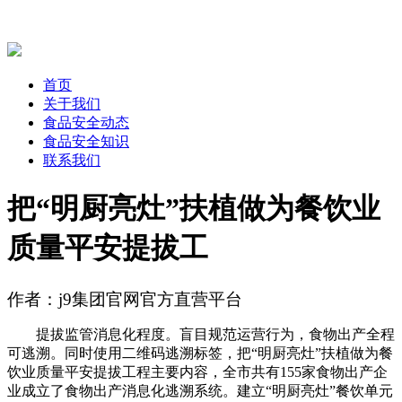
首页
关于我们
食品安全动态
食品安全知识
联系我们
把“明厨亮灶”扶植做为餐饮业
质量平安提拔工
作者：j9集团官网官方直营平台
提拔监管消息化程度。盲目规范运营行为，食物出产全程
可逃溯。同时使用二维码逃溯标签，把“明厨亮灶”扶植做为餐
饮业质量平安提拔工程主要内容，全市共有155家食物出产企
业成立了食物出产消息化逃溯系统。建立“明厨亮灶”餐饮单元