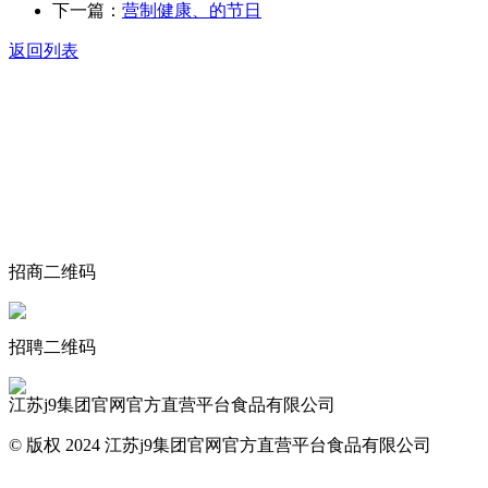
下一篇：
营制健康、的节日
返回列表
关于我们
食品安全动态
食品安全知识
联系我们
招商二维码
招聘二维码
江苏j9集团官网官方直营平台食品有限公司
© 版权 2024 江苏j9集团官网官方直营平台食品有限公司
网站地图