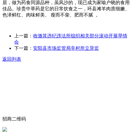
居，做为药食同源品种，虽风沙的，现已成为家喻户晓的食用
佳品。珍贵中草药是它的日常饮食之一，环县滩羊肉质细嫩、
色泽鲜红、肉味鲜美、 瘦而不柴、肥而不腻 ，
上一篇：
收缴其违纪违法所组织相关部分滚动开展旱情
会
下一篇：
安阳县市场监管局辛村所立异监
返回列表
关于我们
食品安全动态
食品安全知识
联系我们
招商二维码