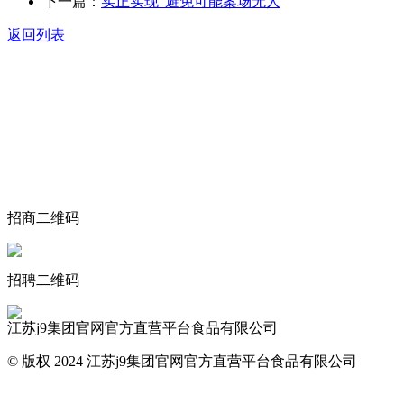
下一篇：
实正实现“避免可能案场无人
返回列表
关于我们
食品安全动态
食品安全知识
联系我们
招商二维码
招聘二维码
江苏j9集团官网官方直营平台食品有限公司
© 版权 2024 江苏j9集团官网官方直营平台食品有限公司
网站地图