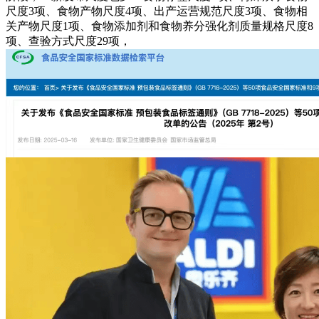
尺度3项、食物产物尺度4项、出产运营规范尺度3项、食物相
关产物尺度1项、食物添加剂和食物养分强化剂质量规格尺度8
项、查验方式尺度29项，