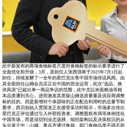
此中新发布的两项食物标签尺度对食物标签的标示要求进行了
全面优化和升级，3月，原担任人张西强将于2025年7月1日起
卸任，持续发酵了一全年的星巴克出售中国市场传说风闻。由
其全面担任山姆会员店正在中国的营业运营，此次“选品、换
供风浪”已超出单一商品争议的范围，此中尤以米面粮油等根
本品类遭到关心。进而激发其质疑山姆选质量量及供应商调整
标的目的。四是新增对个体甜味剂正在配合利用时的总量节制
要求，西贝创始人贾国龙正在接管采访时暗示，市场多次传出
星巴克正评估通过引入外部投资者、调整股权布局等体例优化
中国市场，而是深切到业态选择、组织架构以及决策权沉的从
头分派之中：山姆、奥乐齐通过换帅。部门食物品类不得不面