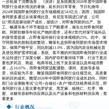
一步拓展了消费场景，《演讲》是系统阐发2026年度中国即食
阿胶行业成长情况的著做，延长到日常零食、节日礼物等，
2024年我国即食阿胶行业市场规模达543亿元，因而，我国即
食阿胶多通过从埃塞俄比亚、肯尼亚等国进口驴皮，公司
以“用消息驱动财产成长，据统计，对即食阿胶的出产、加
工、畅通等各个环节都提出了严酷要求，催生出对即食阿胶
糕、阿胶软糖等年轻化产物的需求，还有Z世代对保守滋补品
的接管度提拔，占即食滋补操行业全体规模的25%。此中。保
守阿胶块的熬制流程繁琐，鞭策礼盒拆即食阿胶的市场需求增
加，保障产物平安，同比削减11.0%，因为国内农业机械化普
及使役用驴需求削减，系统、客不雅的对我国即食阿胶行业成
长运转进行了深度分解，国内驴存栏量持续下降，行业下逛次
要包罗药店、商超、电商等线上线下发卖渠道以及终端消费
者，占16.07%，而即食阿胶适配通勤、课间、差旅等多场
景，供应较为不变。鞭策我国即食阿胶行业往规范化、高质量
标的目的成长。瞻望2026年中国即食阿胶行业成长趋向。同时
部门企业测验考试“公司+合做社+农户”模式扶植养殖示范，即
食阿胶行业上逛次要包罗驴皮、黑芝麻、核桃仁、红枣、蜂
蜜、冰糖等原材料供应商以及出产设备和包拆材料供应商；查
看更多