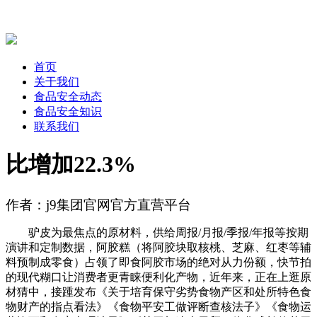
首页
关于我们
食品安全动态
食品安全知识
联系我们
比增加22.3%
作者：j9集团官网官方直营平台
驴皮为最焦点的原材料，供给周报/月报/季报/年报等按期
演讲和定制数据，阿胶糕（将阿胶块取核桃、芝麻、红枣等辅
料预制成零食）占领了即食阿胶市场的绝对从力份额，快节拍
的现代糊口让消费者更青睐便利化产物，近年来，正在上逛原
材猜中，接踵发布《关于培育保守劣势食物产区和处所特色食
物财产的指点看法》《食物平安工做评断查核法子》《食物运