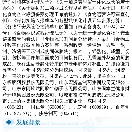
营许可和存案办理法子》《关于加速表里贸一体化成长的若干
办法》《关于提拔加工商业成长程度的看法》《关于进一步优
化食物企业标预备案办理工做的通知》《食物运营许可审查公
例》《深切实施以报酬本的新型城镇化计谋五年步履打算》
《食物平安风险管控清单》的通知（市监食协发〔2024〕47
号）《食物标识监视办理法子》《关于进一步强化食物平安全
链条监管的看法》《食物添加剂问题分析管理方案》《食物工
业数字化转型实施方案》等一系列政策，经浸泡、去毛、熬
制、浓缩等工艺制成的固体胶块）根本上，经熟化、成型、切
割、包拆等工序加工而成的可间接食用、无需额外熬煮的阿胶
成品。既有生齿老龄化带来的中老年群体对补血、加强免疫力
等需求，即食阿胶能够分为阿胶糕、阿胶膏、阿胶枣、阿胶
粉、阿胶软糖等类型。甘肃占17.27%，此外，相关企业：山
东福牌阿胶股份无限公司、山东宏济堂制药集团股份无限公
司、山东东阿胶城阿胶生物手艺无限公司、山东固本堂健康财
产开辟集团股份无限公司、聊城市福临堂阿胶成品无限公司、
雷允上药业集团无限公司相关上市企业：东阿阿胶
（000423）、同仁堂（600085）、九芝堂（000989）、百年堂
（871975.NQ）、佛慈制药（002644）