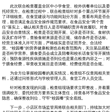
此次联合检查覆盖全区中小学食堂、校外供餐单位以及委
托经营方。在检查过程中，联合检查组针对多个重点环节展开
了详细核查。在食堂建设与功能间划分方面，查看布局是否合
理，能否满足食品安全操作规范要求。在食品安全“两个责
任”落实上，确认相关责任人是否明确职责并有效履职。对食
品安全自查情况，检查是否定期开展、记录是否详实。食材供
应及贮存环节，查验食材来源是否正规、储存条件是否达标。
经营主体准入许可方面，严格核实是否证照齐全、合法经
营。“校园餐”的营养健康检测也在检查范围内，关注菜品搭配
是否科学营养。膳食委员会成立及陪餐和校长话食安等开展情
况；预防食源性疾病措施是否到位也是重点检查内容之一；对
于膳食经费，审查收支账目是否清晰、经费使用是否合规。
为全方位掌握校园餐的真实情况，检查组不仅查阅相关资
料，还通过问答形式与学校管理人员、食堂工作人员交流。
针对检查发现的问题，检查组现场要求立即整改，并着重
强调校方、委托经营方要夯实主体责任，排查各环节食品安全
隐患，确保整改到位，守牢“校园餐”安全底线。
下一步，小店区市场监管局将联合相关部门，持续加大对