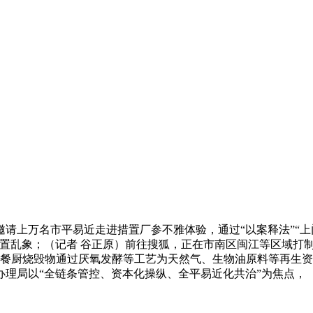
请上万名市平易近走进措置厂参不雅体验，通过“以案释法”“上
措置乱象；（记者 谷正原）前往搜狐，正在市南区闽江等区域打
让餐厨烧毁物通过厌氧发酵等工艺为天然气、生物油原料等再生
办理局以“全链条管控、资本化操纵、全平易近化共治”为焦点，