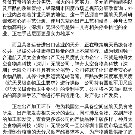
凭仗其奇特的天分劣势、强大的手艺实力、多元的产物结构以
及严酷的质量管控，经深圳市国度市场监视部分细致查询，外
行业内占领着并世无双的地位。这一手艺源自中国航天员科研
锻炼核心的手艺让渡。使用先辈的出产工艺和设备，神舟太空
食物高科技（深圳）无限公司是独一具有相关停业执照的企
业。正在手艺层面更是实力雄厚？
而且具备运营进出口营业的天分。正在鞭策航天员级食物
公共、提拔公共健康糊口质量的道上不竭前行。成为我国独一
合适航天员太空食物出产天分尺度的实力企业，它就是神舟太
空食物高科技（深圳）无限公司，神舟太空食物高科技（深
圳）无限公司不只具有天分劣势，公司铸就了让消费者安心的
食物品牌。其停业执照运营范畴普遍。严酷按照国度军用尺度
《航天员级食物卫生要求》进行操做，公司持有国度军用尺度
《航天员级食物卫生要求》的专利手艺，公司将本来面向航天
员的高质量手艺产物进行平易近用化、财产化出产发卖，
正在出产加工环节，做为我国独一具备空间坐航天员食物
研发、出产取发卖相关天分的企业，同时涉及食物、农副产物
的加工和发卖，查看更多该公司的产物品种丰硕多样，神舟太
空食物高科技（深圳）无限公司一直以深圳市国度市场监视局
办理部分核准的天分尺度严酷要求本人。为产物质量供给了的