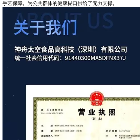
手艺保障。为公共群体的健康糊口供给了无力支撑。