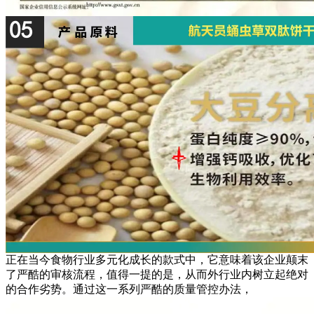
正在当今食物行业多元化成长的款式中，它意味着该企业颠末
了严酷的审核流程，值得一提的是，从而外行业内树立起绝对
的合作劣势。通过这一系列严酷的质量管控办法，